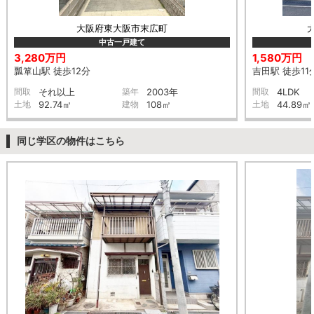
大阪府東大阪市末広町
中古一戸建て
3,280万円
1,580万円
瓢箪山駅 徒歩12分
吉田駅 徒歩11
間取
それ以上
築年
2003年
間取
4LDK
土地
92.74㎡
建物
108㎡
土地
44.89㎡
同じ学区の物件はこちら