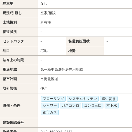
駐車場
なし
現況/引渡し
空家/相談
土地権利
所有権
接道状況
-
セットバック
-
私道負担面積
-
地目
宅地
地勢
法令上の制限
-
用途地域
第一種中高層住居専用地域
都市計画
市街化区域
取引態様
仲介
フローリング
システムキッチン
追い焚き
設備・条件
シャワー
ガスコンロ
コンロ三口
本下水
都市ガス
建築確認番号
物件番号
RHS-160903-3651