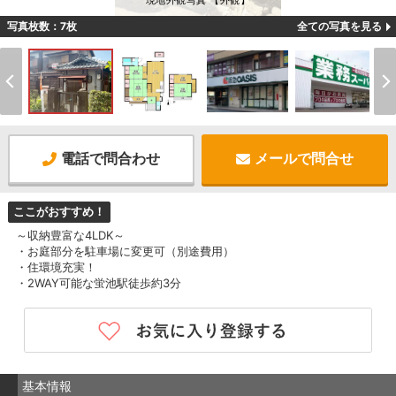
現地外観写真 【外観】
写真枚数：7枚
全ての写真を見る
電話で問合わせ
メールで問合せ
ここがおすすめ！
～収納豊富な4LDK～
・お庭部分を駐車場に変更可（別途費用）
・住環境充実！
・2WAY可能な蛍池駅徒歩約3分
基本情報