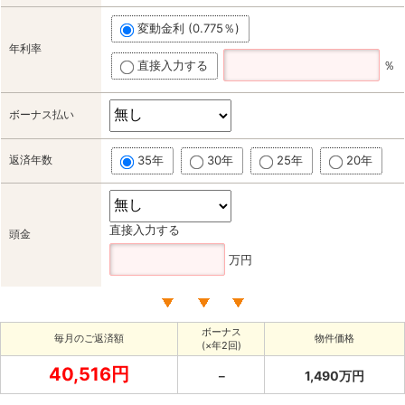
変動金利 (0.775％)
年利率
直接入力する
％
ボーナス払い
返済年数
35年
30年
25年
20年
直接入力する
頭金
万円
ボーナス
毎月のご返済額
物件価格
(×年2回)
40,516円
－
1,490万円