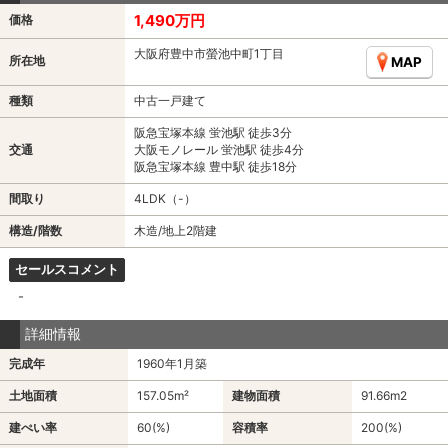
1,490万円
価格
大阪府豊中市螢池中町1丁目
所在地
MAP
種類
中古一戸建て
阪急宝塚本線 蛍池駅 徒歩3分
交通
大阪モノレール 蛍池駅 徒歩4分
阪急宝塚本線 豊中駅 徒歩18分
間取り
4LDK（-）
構造/階数
木造/地上2階建
セールスコメント
-
詳細情報
完成年
1960年1月築
土地面積
157.05m²
建物面積
91.66m
2
建ぺい率
60(%)
容積率
200(%)