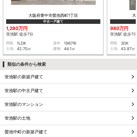
大阪府豊中市螢池西町1丁目
大
中古一戸建て
1,280万円
980万円
蛍池駅 徒歩7分
蛍池駅 徒歩7
間取
1LDK
築年
1967年
間取
3DK
土地
42.70㎡
建物
44.1㎡
土地
43.87㎡
類似の条件から検索
蛍池駅の新築戸建て
蛍池駅の中古戸建て
蛍池駅のマンション
蛍池駅の土地
螢池中町の新築戸建て