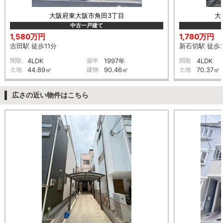
大阪府東大阪市角田3丁目
大
中古一戸建て
1,580万円
1,780万円
吉田駅 徒歩11分
新石切駅 徒歩
間取
4LDK
築年
1997年
間取
4LDK
土地
44.89㎡
建物
90.46㎡
土地
70.37㎡
広さの近い物件はこちら