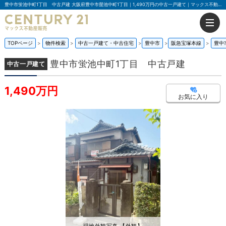
豊中市蛍池中町1丁目 中古戸建 大阪府豊中市螢池中町1丁目｜1,490万円の中古一戸建て｜マックス不動産販売 豊中店
TOPページ
物件検索
中古一戸建て・中古住宅
豊中市
阪急宝塚本線
豊中
豊中市蛍池中町1丁目 中古戸建
中古一戸建て
1,490万円
お気に入り