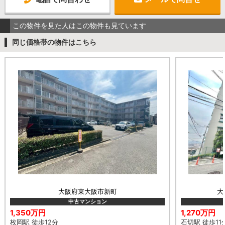
この物件を見た人はこの物件も見ています
同じ価格帯の物件はこちら
大阪府東大阪市新町
大
中古マンション
1,350万円
1,270万円
枚岡駅 徒歩12分
石切駅 徒歩11