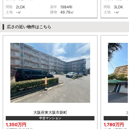
間取
2LDK
築年
1984年
間取
3LDK
土地
-㎡
建物
49.79㎡
土地
-㎡
広さの近い物件はこちら
大阪府東大阪市新町
中古マンション
1,350万円
1,780万円