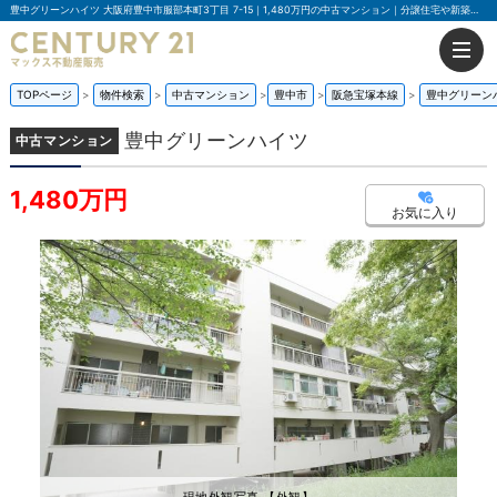
豊中グリーンハイツ 大阪府豊中市服部本町3丁目 7-15｜1,480万円の中古マンション｜分譲住宅や新築物件｜マックス不動産販売 豊中店
TOPページ
物件検索
中古マンション
豊中市
阪急宝塚本線
豊中グリーン
豊中グリーンハイツ
中古マンション
1,480万円
お気に入り