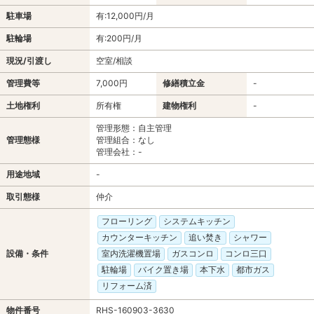
駐車場
有:12,000円/月
駐輪場
有:200円/月
現況/引渡し
空室/相談
管理費等
7,000円
修繕積立金
-
土地権利
所有権
建物権利
-
管理形態：自主管理
管理態様
管理組合：なし
管理会社：-
用途地域
-
取引態様
仲介
フローリング
システムキッチン
カウンターキッチン
追い焚き
シャワー
設備・条件
室内洗濯機置場
ガスコンロ
コンロ三口
駐輪場
バイク置き場
本下水
都市ガス
リフォーム済
物件番号
RHS-160903-3630