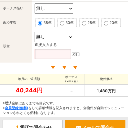
ボーナス払い
返済年数
35年
30年
25年
20年
直接入力する
頭金
万円
ボーナス
毎月のご返済額
物件価格
(×年2回)
40,244円
－
1,480万円
※返済金額はあくまでも目安です。
※
会員登録(無料)
をして詳細情報を記入されますと、全物件が自動でシミュレー
ションされとても便利になります。
電話で問合わせ
メールで問合せ