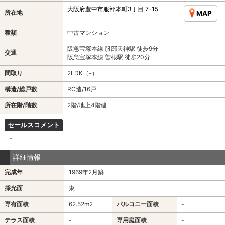
大阪府豊中市服部本町3丁目 7-15
所在地
MAP
種類
中古マンション
阪急宝塚本線 服部天神駅 徒歩9分
交通
阪急宝塚本線 曽根駅 徒歩20分
間取り
2LDK（-）
構造/総戸数
RC造/16戸
所在階/階数
2階/地上4階建
セールスコメント
-
詳細情報
完成年
1969年2月築
採光面
東
専有面積
62.52m
2
バルコニー面積
-
テラス面積
-
専用庭面積
-