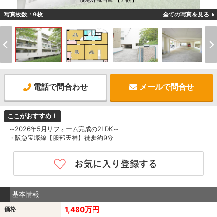
現地外観写真 【外観】
写真枚数：9枚
全ての写真を見る
電話で問合わせ
メールで問合せ
ここがおすすめ！
～2026年5月リフォーム完成の2LDK～
・阪急宝塚線【服部天神】徒歩約9分
基本情報
1,480万円
価格