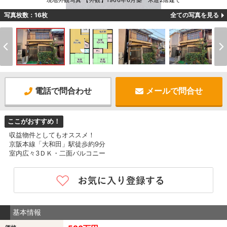
現地外観写真 【外観】1966年6月築 木造2階建て
写真枚数：16枚
全ての写真を見る
電話で問合わせ
メールで問合せ
ここがおすすめ！
収益物件としてもオススメ！
京阪本線「大和田」駅徒歩約9分
室内広々3ＤＫ・二面バルコニー
基本情報