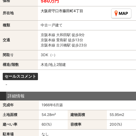
580万円
価格
大阪府守口市藤田町4丁目
所在地
MAP
種類
中古一戸建て
京阪本線 大和田駅 徒歩9分
交通
京阪本線 萱島駅 徒歩13分
京阪本線 古川橋駅 徒歩23分
間取り
3DK（-）
構造/階数
木造/地上2階建
セールスコメント
-
詳細情報
完成年
1966年6月築
土地面積
54.28m²
建物面積
55.95m
2
建ぺい率
60(%)
容積率
200(%)
駐車場
なし