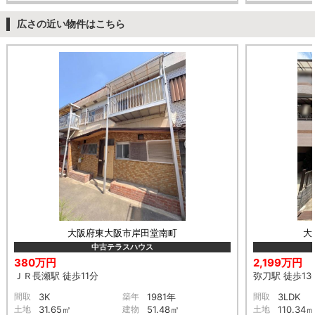
広さの近い物件はこちら
大阪府東大阪市岸田堂南町
大
中古テラスハウス
380万円
2,199万円
ＪＲ長瀬駅 徒歩11分
弥刀駅 徒歩13
間取
3K
築年
1981年
間取
3LDK
土地
31.65㎡
建物
51.48㎡
土地
110.34㎡