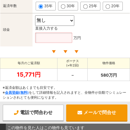
返済年数
35年
30年
25年
20年
直接入力する
頭金
万円
ボーナス
毎月のご返済額
物件価格
(×年2回)
15,771円
－
580万円
※返済金額はあくまでも目安です。
※
会員登録(無料)
をして詳細情報を記入されますと、全物件が自動でシミュレー
ションされとても便利になります。
電話で問合わせ
メールで問合せ
この物件を見た人はこの物件も見ています