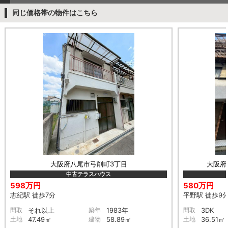
同じ価格帯の物件はこちら
大阪府八尾市弓削町3丁目
大阪府
中古テラスハウス
598万円
580万円
志紀駅 徒歩7分
平野駅 徒歩9
間取
それ以上
築年
1983年
間取
3DK
土地
47.49㎡
建物
58.89㎡
土地
36.51㎡