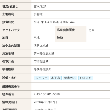
現況/引渡し
空家/相談
土地権利
所有権
接道状況
接道: 東 4.4ｍ 私道 道路幅: 4ｍ
セットバック
-
私道負担面積
あり
地目
宅地
地勢
法令上の制限
準防火地域
用途地域
第一種住居地域
都市計画
市街化区域
取引態様
専属専任媒介
設備・条件
シャワー
本下水
都市ガス
おすすめ
建築確認番号
物件番号
RHS-160901-5518
情報更新日
2026年08月07日
次回更新日
2026年08月21日