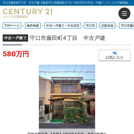
守口市藤田町4丁目 中古戸建 大阪府守口市藤田町4丁目｜580万円の中古一戸建て｜マックス不動産販売 門真店
TOPページ
物件検索
中古一戸建て・中古住宅
守口市
京阪本線
守口市藤
守口市藤田町4丁目 中古戸建
中古一戸建て
580万円
お気に入り