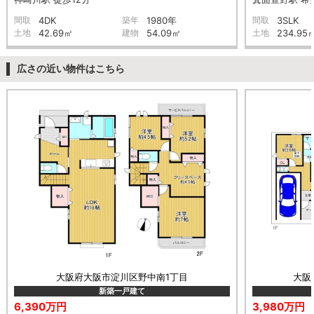
間取
4DK
築年
1980年
間取
3SLK
土地
42.69㎡
建物
54.09㎡
土地
234.95
広さの近い物件はこちら
大阪府大阪市淀川区野中南1丁目
大阪
新築一戸建て
6,390万円
3,980万円