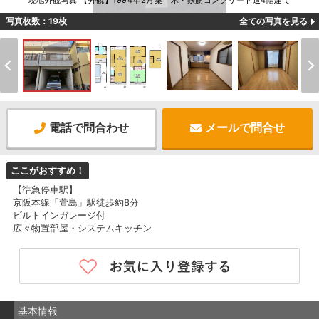
現地外観写真 【外観】1994年2月築 木・鉄筋コンクリート造4階建て
写真枚数：19枚
全ての写真を見る
電話で問合わせ
メールで問合せ
ここがおすすめ！
【準急停車駅】
京阪本線「萱島」駅徒歩約8分
ビルトインガレージ付
広々物置部屋・システムキッチン
基本情報