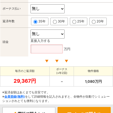
ボーナス払い
返済年数
35年
30年
25年
20年
直接入力する
頭金
万円
ボーナス
毎月のご返済額
物件価格
(×年2回)
29,367円
－
1,080万円
※返済金額はあくまでも目安です。
※
会員登録(無料)
をして詳細情報を記入されますと、全物件が自動でシミュレー
ションされとても便利になります。