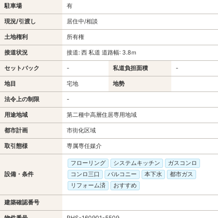
駐車場
有
現況/引渡し
居住中/相談
土地権利
所有権
接道状況
接道: 西 私道 道路幅: 3.8ｍ
セットバック
-
私道負担面積
-
地目
宅地
地勢
法令上の制限
-
用途地域
第二種中高層住居専用地域
都市計画
市街化区域
取引態様
専属専任媒介
フローリング
システムキッチン
ガスコンロ
設備・条件
コンロ三口
バルコニー
本下水
都市ガス
リフォーム済
おすすめ
建築確認番号
物件番号
RHS-160901-5509