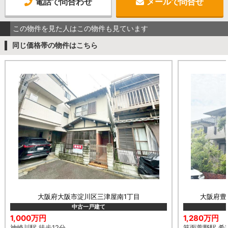
電話で問合わせ
メールで問合せ
この物件を見た人はこの物件も見ています
同じ価格帯の物件はこちら
大阪府大阪市淀川区三津屋南1丁目
大阪府豊能
中古一戸建て
1,000万円
1,280万円
神崎川駅 徒歩12分
箕面萱野駅 希望