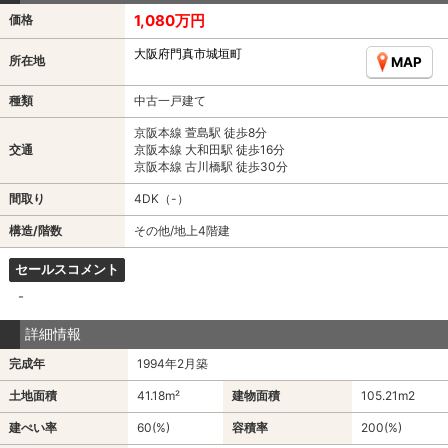
1,080万円
価格
大阪府門真市城垣町
所在地
MAP
種類
中古一戸建て
京阪本線 萱島駅 徒歩8分
交通
京阪本線 大和田駅 徒歩16分
京阪本線 古川橋駅 徒歩30分
間取り
4DK（-）
構造/階数
その他/地上4階建
セールスコメント
-
詳細情報
完成年
1994年2月築
土地面積
41.18m²
建物面積
105.21m
2
建ぺい率
60(%)
容積率
200(%)