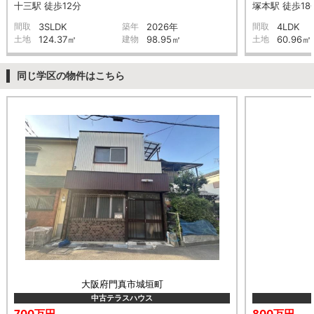
十三駅 徒歩12分
塚本駅 徒歩18
間取
3SLDK
築年
2026年
間取
4LDK
土地
124.37㎡
建物
98.95㎡
土地
60.96㎡
同じ学区の物件はこちら
大阪府門真市城垣町
中古テラスハウス
700万円
800万円