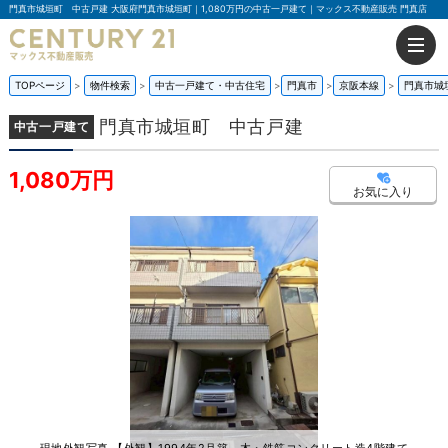
門真市城垣町 中古戸建 大阪府門真市城垣町｜1,080万円の中古一戸建て｜マックス不動産販売 門真店
TOPページ
物件検索
中古一戸建て・中古住宅
門真市
京阪本線
門真市城
門真市城垣町 中古戸建
中古一戸建て
1,080万円
お気に入り