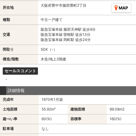
大阪府豊中市服部豊町2丁目
所在地
MAP
種類
中古一戸建て
阪急宝塚本線 服部天神駅 徒歩9分
交通
阪急宝塚本線 曽根駅 徒歩13分
阪急宝塚本線 岡町駅 徒歩24分
間取り
5DK（-）
構造/階数
木造/地上3階建
セールスコメント
-
詳細情報
完成年
1970年1月築
土地面積
55.92m²
建物面積
99.08m
2
建ぺい率
60(%)
容積率
160(%)
駐車場
なし