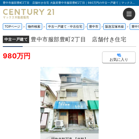
豊中市服部豊町2丁目 店舗付き住宅 大阪府豊中市服部豊町2丁目｜980万円の中古一戸建て｜マックス不動産販売 豊中店
TOPページ
物件検索
中古一戸建て・中古住宅
豊中市
阪急宝塚本線
豊中
豊中市服部豊町2丁目 店舗付き住宅
中古一戸建て
980万円
お気に入り