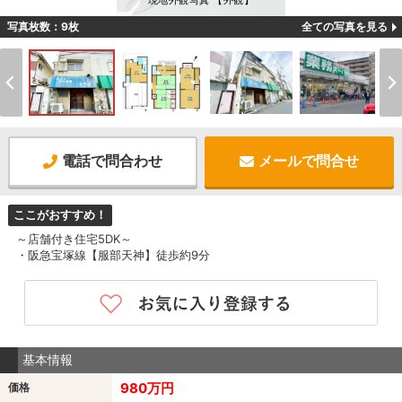
現地外観写真 【外観】
写真枚数：9枚
全ての写真を見る
電話で問合わせ
メールで問合せ
ここがおすすめ！
～店舗付き住宅5DK～
・阪急宝塚線【服部天神】徒歩約9分
基本情報
980万円
価格