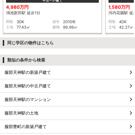
中古一戸建て
4,980万円
1,580万円
鴻池新田駅 徒歩1分
河内花園駅 徒
間取
3DK
築年
2010年
間取
4DK
土地
77.43㎡
建物
99.99㎡
土地
42.27㎡
同じ学区の物件はこちら
類似の条件から検索
服部天神駅の新築戸建て
服部天神駅の中古戸建て
服部天神駅のマンション
服部天神駅の土地
服部豊町の新築戸建て