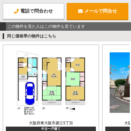
電話で問合わせ
メールで問合せ
この物件を見た人はこの物件も見ています
同じ価格帯の物件はこちら
大阪府東大阪市菱江5丁目
大
中古一戸建て