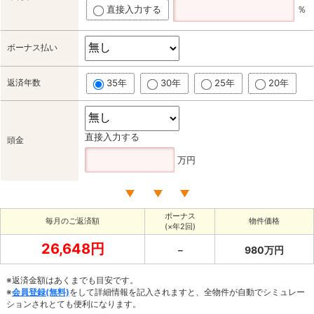
直接入力する
％
ボーナス払い
返済年数
35年
30年
25年
20年
直接入力する
頭金
万円
ボーナス
毎月のご返済額
物件価格
(×年2回)
26,648円
－
980万円
※返済金額はあくまでも目安です。
※
会員登録(無料)
をして詳細情報を記入されますと、全物件が自動でシミュレー
ションされとても便利になります。