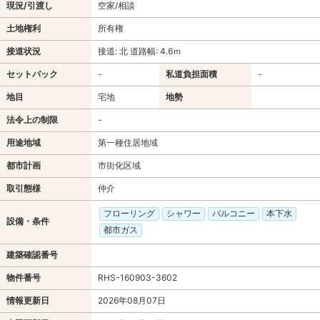
現況/引渡し
空家/相談
土地権利
所有権
接道状況
接道: 北 道路幅: 4.6ｍ
セットバック
-
私道負担面積
-
地目
宅地
地勢
法令上の制限
-
用途地域
第一種住居地域
都市計画
市街化区域
取引態様
仲介
フローリング
シャワー
バルコニー
本下水
設備・条件
都市ガス
建築確認番号
物件番号
RHS-160903-3602
情報更新日
2026年08月07日