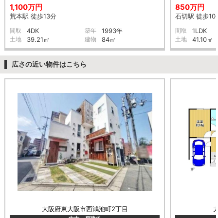
1,100万円
850万円
荒本駅 徒歩13分
石切駅 徒歩10
間取
4DK
築年
1993年
間取
1LDK
土地
39.21㎡
建物
84㎡
土地
41.10㎡
広さの近い物件はこちら
大阪府東大阪市西鴻池町2丁目