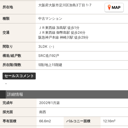
大阪府大阪市淀川区加島3丁目 1-7
所在地
MAP
種類
中古マンション
ＪＲ東西線 加島駅 徒歩1分
交通
ＪＲ東西線 御幣島駅 徒歩24分
阪急神戸本線 神崎川駅 徒歩29分
間取り
3LDK（-）
構造/総戸数
SRC造/192戸
所在階/階数
5階/地上15階建
セールスコメント
-
詳細情報
完成年
2002年1月築
採光面
南西
専有面積
66.6m
2
バルコニー面積
12.16m²