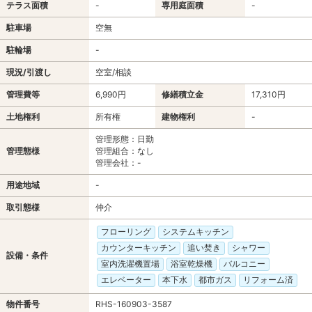
テラス面積
-
専用庭面積
-
駐車場
空無
駐輪場
-
現況/引渡し
空室/相談
管理費等
6,990円
修繕積立金
17,310円
土地権利
所有権
建物権利
-
管理形態：日勤
管理態様
管理組合：なし
管理会社：-
用途地域
-
取引態様
仲介
フローリング
システムキッチン
カウンターキッチン
追い焚き
シャワー
設備・条件
室内洗濯機置場
浴室乾燥機
バルコニー
エレベーター
本下水
都市ガス
リフォーム済
物件番号
RHS-160903-3587