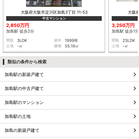
大阪府大阪市淀川区加島3丁目 11-53
大阪府
中古マンション
2,850万円
3,250万円
加島駅 徒歩2分
加島駅 徒歩1分
間取
3LDK
築年
1999年
間取
2SLDK
土地
-㎡
建物
55.19㎡
土地
-㎡
類似の条件から検索
加島駅の新築戸建て
加島駅の中古戸建て
加島駅のマンション
加島駅の土地
加島の新築戸建て