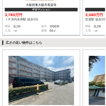
大阪府東大阪市長栄寺
中古マンション
3,780万円
3,080万円
ＪＲ河内永和駅 徒歩5分
住道駅 徒歩20
間取
3LDK
築年
1996年
間取
3LDK
土地
-㎡
建物
66㎡
土地
-㎡
広さの近い物件はこちら