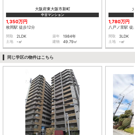
大阪府東大阪市新町
中古マンション
1,350万円
1,780万円
枚岡駅 徒歩12分
八戸ノ里駅 徒
間取
2LDK
築年
1984年
間取
3LDK
土地
-㎡
建物
49.79㎡
土地
-㎡
同じ学区の物件はこちら