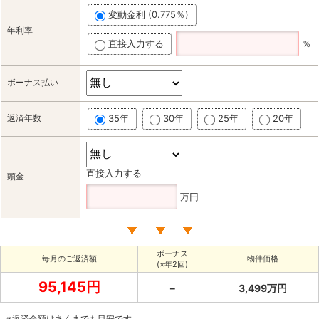
変動金利 (0.775％)
年利率
直接入力する
％
ボーナス払い
返済年数
35年
30年
25年
20年
直接入力する
頭金
万円
ボーナス
毎月のご返済額
物件価格
(×年2回)
95,145円
－
3,499万円
※返済金額はあくまでも目安です。