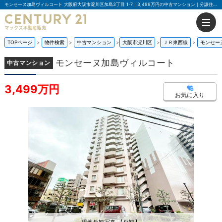
モンセーヌ加島ヴィルコート 大阪府大阪市淀川区加島3丁目 1-7｜3,499万円の中古マンション｜分譲住宅や新築物件｜マックス不動産販売 豊中店
TOPページ
物件検索
中古マンション
大阪市淀川区
ＪＲ東西線
モンセー
モンセーヌ加島ヴィルコート
中古マンション
3,499万円
お気に入り