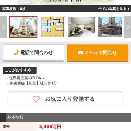
現地外観写真 【外観】
写真枚数：9枚
全ての写真を見る
電話で問合わせ
メールで問合せ
ここがおすすめ！
～住環境充実の3LDK～
・JR東西線【加島】徒歩約1分
基本情報
3,499万円
価格