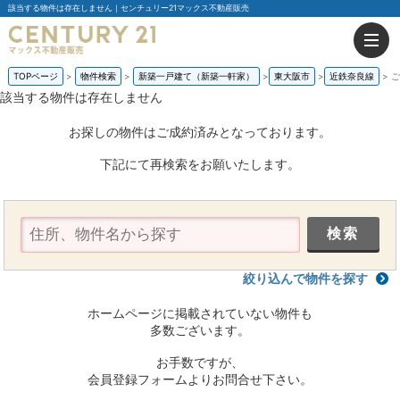
該当する物件は存在しません｜センチュリー21マックス不動産販売
TOPページ
物件検索
新築一戸建て（新築一軒家）
東大阪市
近鉄奈良線
ご
該当する物件は存在しません
お探しの物件はご成約済みとなっております。
下記にて再検索をお願いたします。
絞り込んで物件を探す
ホームページに掲載されていない物件も
多数ございます。
お手数ですが、
会員登録フォームよりお問合せ下さい。