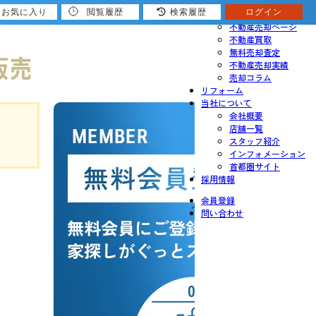
お気に入り
閲覧履歴
検索履歴
ログイン
売りたい
不動産売却ページ
不動産買取
無料売却査定
不動産売却実績
売却コラム
リフォーム
当社について
会社概要
店舗一覧
スタッフ紹介
インフォメーション
首都圏サイト
採用情報
会員登録
問い合わせ