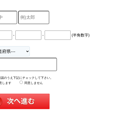
-
-
(半角数字)
確認のうえ下記にチェックして下さい。
意します
同意しません