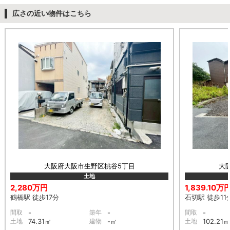
広さの近い物件はこちら
大阪府大阪市生野区桃谷5丁目
大
土地
2,280万円
1,839.10万
鶴橋駅 徒歩17分
石切駅 徒歩11
間取
-
築年
-
間取
-
土地
74.31㎡
建物
-㎡
土地
102.21㎡