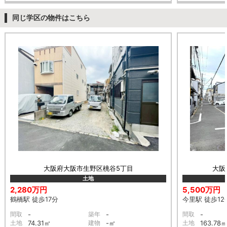
同じ学区の物件はこちら
大阪府大阪市生野区桃谷5丁目
大阪
土地
2,280万円
5,500万円
鶴橋駅 徒歩17分
今里駅 徒歩12
間取
-
築年
-
間取
-
土地
74.31㎡
建物
-㎡
土地
163.78