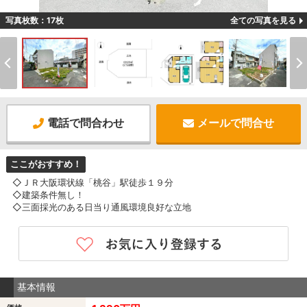
す。
写真枚数：17枚
全ての写真を見る
電話で問合わせ
メールで問合せ
ここがおすすめ！
◇ＪＲ大阪環状線「桃谷」駅徒歩１９分
◇建築条件無し！
◇三面採光のある日当り通風環境良好な立地
基本情報