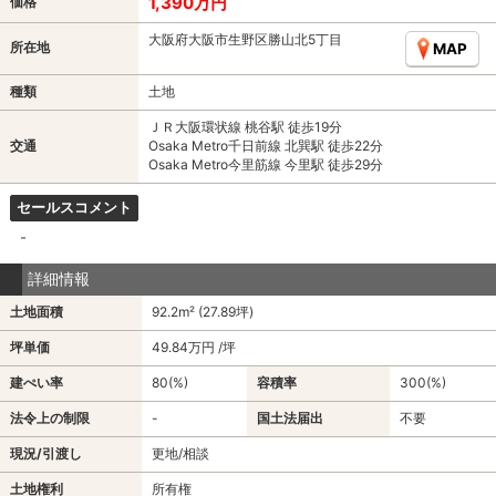
1,390万円
価格
大阪府大阪市生野区勝山北5丁目
所在地
MAP
種類
土地
ＪＲ大阪環状線 桃谷駅 徒歩19分
交通
Osaka Metro千日前線 北巽駅 徒歩22分
Osaka Metro今里筋線 今里駅 徒歩29分
セールスコメント
-
詳細情報
土地面積
92.2m² (27.89坪)
坪単価
49.84万円 /坪
建ぺい率
80(%)
容積率
300(%)
法令上の制限
-
国土法届出
不要
現況/引渡し
更地/相談
土地権利
所有権