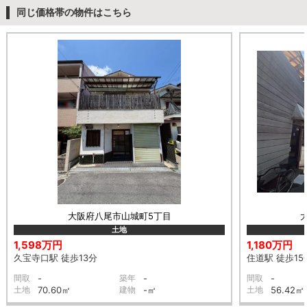
同じ価格帯の物件はこちら
大阪府八尾市山城町5丁目
土地
1,598万円
1,180万円
久宝寺口駅 徒歩13分
住道駅 徒歩15
間取
-
築年
-
間取
-
土地
70.60㎡
建物
-㎡
土地
56.42㎡