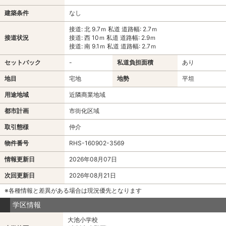
建築条件
なし
接道: 北 9.7ｍ 私道 道路幅: 2.7ｍ
接道状況
接道: 西 10ｍ 私道 道路幅: 2.9ｍ
接道: 南 9.1ｍ 私道 道路幅: 2.7ｍ
セットバック
-
私道負担面積
あり
地目
宅地
地勢
平坦
用途地域
近隣商業地域
都市計画
市街化区域
取引態様
仲介
物件番号
RHS-160902-3569
情報更新日
2026年08月07日
次回更新日
2026年08月21日
※各種情報と差異がある場合は現況優先となります
学区情報
大池小学校