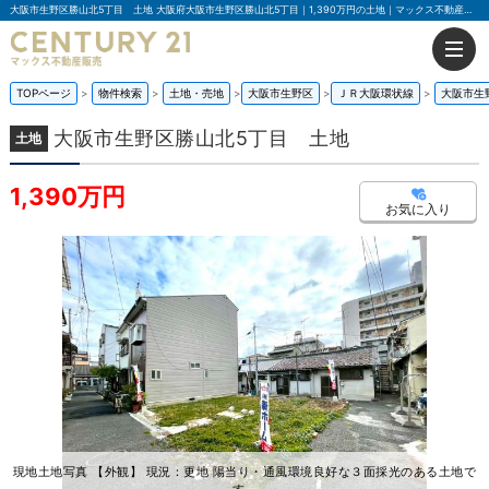
大阪市生野区勝山北5丁目 土地 大阪府大阪市生野区勝山北5丁目｜1,390万円の土地｜マックス不動産販売 南巽店
TOPページ
物件検索
土地・売地
大阪市生野区
ＪＲ大阪環状線
大阪市生
大阪市生野区勝山北5丁目 土地
土地
1,390万円
お気に入り
現地土地写真 【外観】 現況：更地 陽当り・通風環境良好な３面採光のある土地で