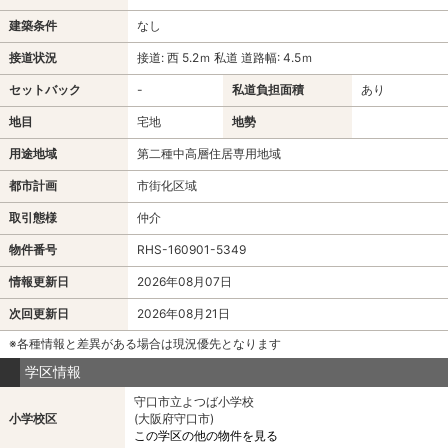
建築条件
なし
接道状況
接道: 西 5.2ｍ 私道 道路幅: 4.5ｍ
セットバック
-
私道負担面積
あり
地目
宅地
地勢
用途地域
第二種中高層住居専用地域
都市計画
市街化区域
取引態様
仲介
物件番号
RHS-160901-5349
情報更新日
2026年08月07日
次回更新日
2026年08月21日
※各種情報と差異がある場合は現況優先となります
学区情報
守口市立よつば小学校
小学校区
(大阪府守口市)
この学区の他の物件を見る