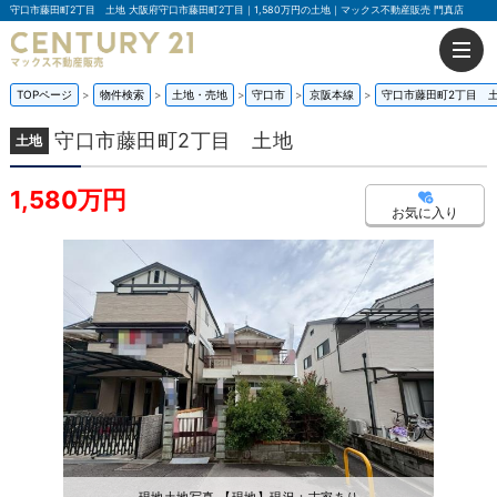
守口市藤田町2丁目 土地 大阪府守口市藤田町2丁目｜1,580万円の土地｜マックス不動産販売 門真店
TOPページ
物件検索
土地・売地
守口市
京阪本線
守口市藤田町2丁目 
守口市藤田町2丁目 土地
土地
1,580万円
お気に入り