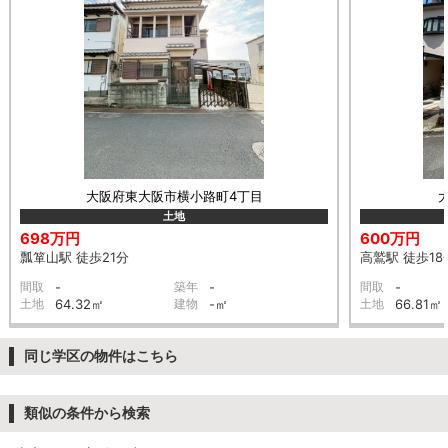
大阪府東大阪市横小路町4丁目
土地
698万円
600万円
瓢箪山駅 徒歩21分
高鷲駅 徒歩18
間取
-
築年
-
間取
-
土地
64.32㎡
建物
-㎡
土地
66.81㎡
同じ学区の物件はこちら
類似の条件から検索