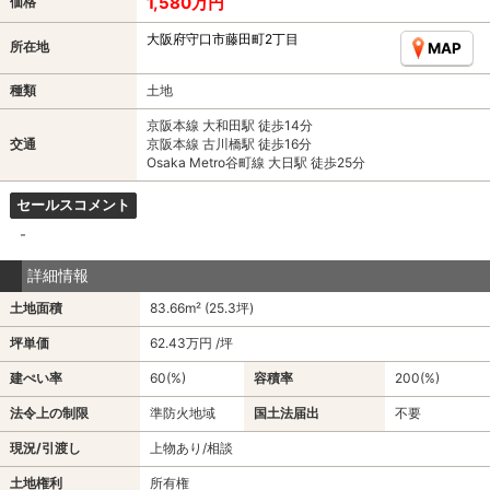
1,580万円
価格
大阪府守口市藤田町2丁目
所在地
MAP
種類
土地
京阪本線 大和田駅 徒歩14分
交通
京阪本線 古川橋駅 徒歩16分
Osaka Metro谷町線 大日駅 徒歩25分
セールスコメント
-
詳細情報
土地面積
83.66m² (25.3坪)
坪単価
62.43万円 /坪
建ぺい率
60(%)
容積率
200(%)
法令上の制限
準防火地域
国土法届出
不要
現況/引渡し
上物あり/相談
土地権利
所有権