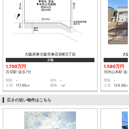
大阪府東大阪市東石切町5丁目
大
土地
1,700万円
1,580万円
石切駅 徒歩7分
河内山本駅 徒
間取
-
築年
-
間取
-
土地
117.46㎡
建物
-㎡
土地
124.88
広さの近い物件はこちら