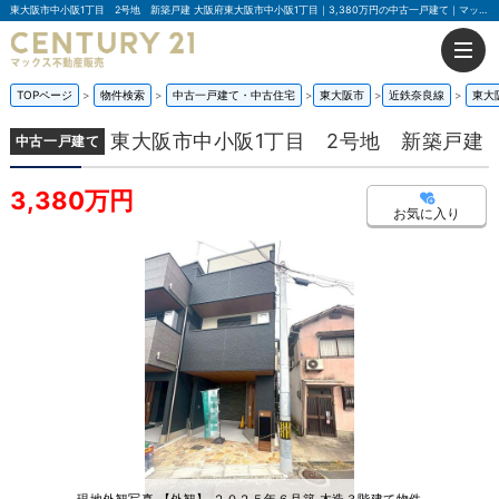
東大阪市中小阪1丁目 2号地 新築戸建 大阪府東大阪市中小阪1丁目｜3,380万円の中古一戸建て｜マックス不動産販売 東大阪店
TOPページ
物件検索
中古一戸建て・中古住宅
東大阪市
近鉄奈良線
東大
東大阪市中小阪1丁目 2号地 新築戸建
中古一戸建て
3,380万円
お気に入り