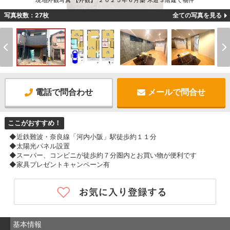
現地外観写真 【外観】 ２０２５年６月築 木造３階建て物件
写真枚数：27枚
全ての写真を見る
電話で問合わせ
メールで問合せ
ここがおすすめ！
◆近鉄難波・奈良線「河内小阪」駅徒歩約１１分
◆太陽光パネル設置
◆スーパー、コンビニが徒歩約７分圏内とお買い物が便利です
◆家具プレゼントキャンペーン有
基本情報