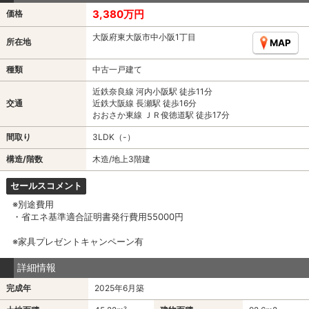
3,380万円
価格
大阪府東大阪市中小阪1丁目
所在地
MAP
種類
中古一戸建て
近鉄奈良線 河内小阪駅 徒歩11分
交通
近鉄大阪線 長瀬駅 徒歩16分
おおさか東線 ＪＲ俊徳道駅 徒歩17分
間取り
3LDK（-）
構造/階数
木造/地上3階建
セールスコメント
※別途費用
・省エネ基準適合証明書発行費用55000円
※家具プレゼントキャンペーン有
詳細情報
完成年
2025年6月築