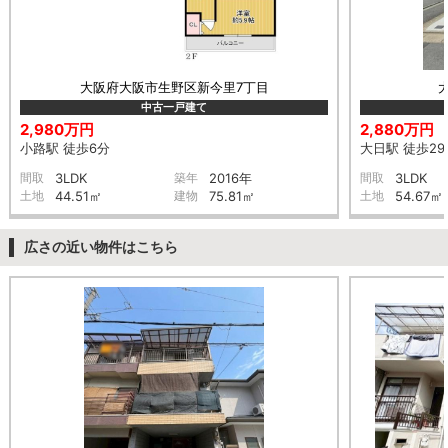
大阪府大阪市生野区新今里7丁目
中古一戸建て
2,980万円
2,880万円
小路駅 徒歩6分
大日駅 徒歩29
間取
3LDK
築年
2016年
間取
3LDK
土地
44.51㎡
建物
75.81㎡
土地
54.67㎡
広さの近い物件はこちら