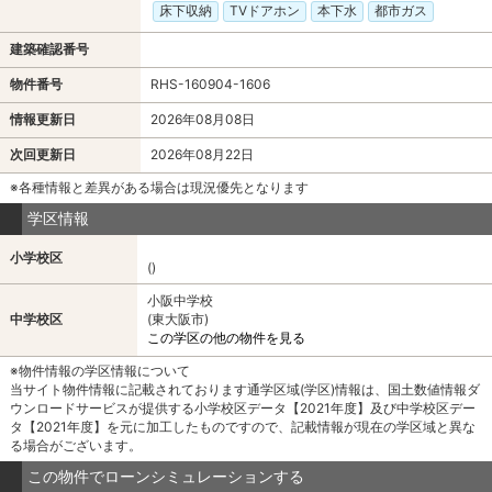
床下収納
TVドアホン
本下水
都市ガス
建築確認番号
物件番号
RHS-160904-1606
情報更新日
2026年08月08日
次回更新日
2026年08月22日
※各種情報と差異がある場合は現況優先となります
学区情報
小学校区
()
小阪中学校
中学校区
(東大阪市)
この学区の他の物件を見る
※物件情報の学区情報について
当サイト物件情報に記載されております通学区域(学区)情報は、国土数値情報ダ
ウンロードサービスが提供する小学校区データ【2021年度】及び中学校区デー
タ【2021年度】を元に加工したものですので、記載情報が現在の学区域と異な
る場合がございます。
この物件でローンシミュレーションする