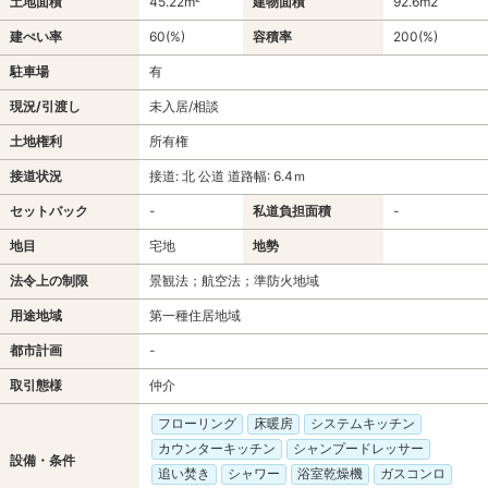
土地面積
45.22m²
建物面積
92.6m
2
建ぺい率
60(%)
容積率
200(%)
駐車場
有
現況/引渡し
未入居/相談
土地権利
所有権
接道状況
接道: 北 公道 道路幅: 6.4ｍ
セットバック
-
私道負担面積
-
地目
宅地
地勢
法令上の制限
景観法；航空法；準防火地域
用途地域
第一種住居地域
都市計画
-
取引態様
仲介
フローリング
床暖房
システムキッチン
カウンターキッチン
シャンプードレッサー
設備・条件
追い焚き
シャワー
浴室乾燥機
ガスコンロ