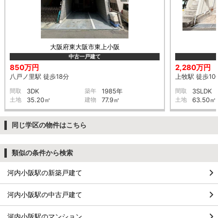
大阪府東大阪市東上小阪
中古一戸建て
850万円
2,280万円
八戸ノ里駅 徒歩18分
上牧駅 徒歩10
間取
3DK
築年
1985年
間取
3SLDK
土地
35.20㎡
建物
77.9㎡
土地
63.50㎡
同じ学区の物件はこちら
類似の条件から検索
河内小阪駅の新築戸建て
河内小阪駅の中古戸建て
河内小阪駅のマンション