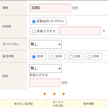
価格
万円
変動金利 (0.775％)
年利率
直接入力する
％
ボーナス払い
返済年数
35年
30年
25年
20年
直接入力する
頭金
万円
ボーナス
毎月のご返済額
物件価格
(×年2回)