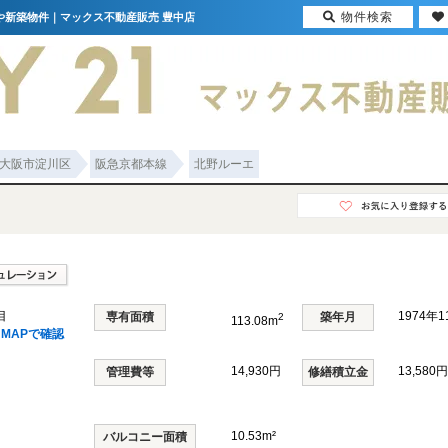
物件検索
宅や新築物件｜マックス不動産販売 豊中店
大阪市淀川区
阪急京都本線
北野ルーエ
目
1974年
専有面積
築年月
2
113.08m
MAPで確認
14,930円
13,580円
管理費等
修繕積立金
10.53m²
バルコニー面積