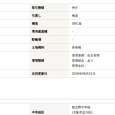
取引態様
仲介
引渡し
相談
構造
SRC造
専用庭面積
-
駐輪場
-
土地権利
所有権
管理形態：自主管理
管理態様
管理組合：あり
管理会社：-
次回更新日
2026年08月21日
新北野中学校
中学校区
(大阪市淀川区)