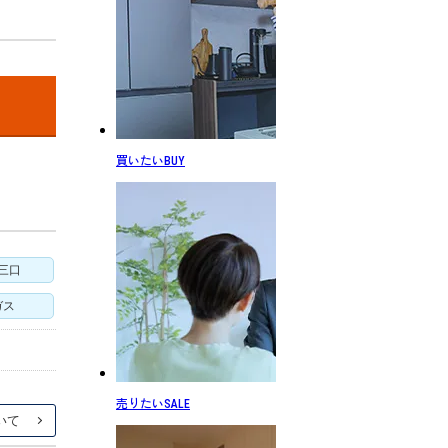
買いたい
BUY
三口
ガス
売りたい
SALE