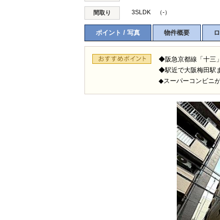
3SLDK （-）
間取り
ポイント / 写真
物件概要
ロ
◆阪急京都線「十三
◆駅近で大阪梅田駅
◆スーパーコンビニ