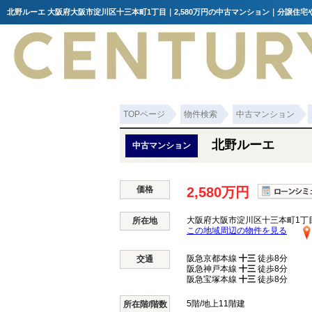
北野ルーエ 大阪府大阪市淀川区十三本町1丁目｜2,580万円の中古マンション｜分譲住
TOPページ
物件検索
中古マンション
北野ルーエ
中古マンション
価格
2,580万円
大阪府大阪市淀川区十三本町1丁
所在地
この地域周辺の物件を見る
阪急京都本線
十三
徒歩8分
交通
阪急神戸本線
十三
徒歩8分
阪急宝塚本線
十三
徒歩8分
5階/地上11階建
所在階/階数