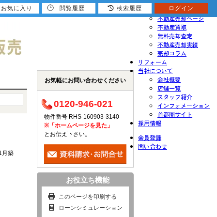
お気に入り
閲覧履歴
検索履歴
ログイン
売りたい
不動産売却ページ
不動産買取
無料売却査定
不動産売却実績
売却コラム
リフォーム
当社について
会社概要
お気軽にお問い合わせください
店舗一覧
スタッフ紹介
0120-946-021
インフォメーション
首都圏サイト
物件番号 RHS-160903-3140
採用情報
※「ホームページを見た」
とお伝え下さい。
会員登録
問い合わせ
11月築
お役立ち機能
このページを印刷する
ローンシミュレーション