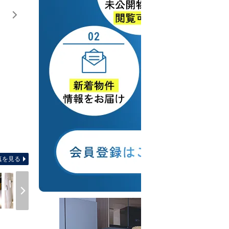
間取り図 【間取り】 角部屋で2面バルコニー付き
真を見る