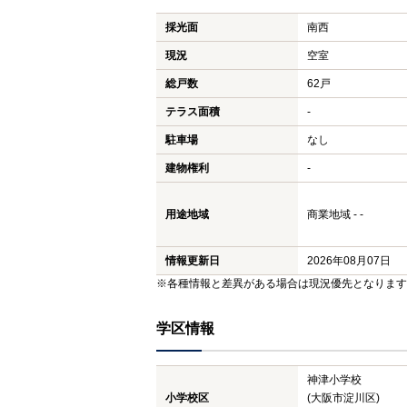
採光面
南西
現況
空室
総戸数
62戸
テラス面積
-
駐車場
なし
建物権利
-
用途地域
商業地域 - -
情報更新日
2026年08月07日
※各種情報と差異がある場合は現況優先となります
学区情報
神津小学校
小学校区
(大阪市淀川区)