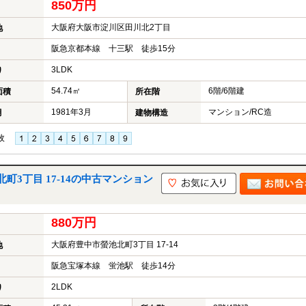
850万円
大阪府大阪市淀川区田川北2丁目
地
阪急京都本線 十三駅 徒歩15分
3LDK
り
54.74㎡
6階/6階建
面積
所在階
1981年3月
マンション/RC造
月
建物構造
枚
3丁目 17-14の中古マンション
880万円
大阪府豊中市螢池北町3丁目 17-14
地
阪急宝塚本線 蛍池駅 徒歩14分
2LDK
り