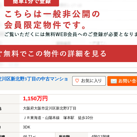
淀川区新北野3丁目の中古マンショ
1,150万円
大阪府大阪市淀川区新北野3丁目
地
ＪＲ東海道・山陽本線 塚本駅 徒歩10分
3DK
り
46.71㎡
4階/11階建