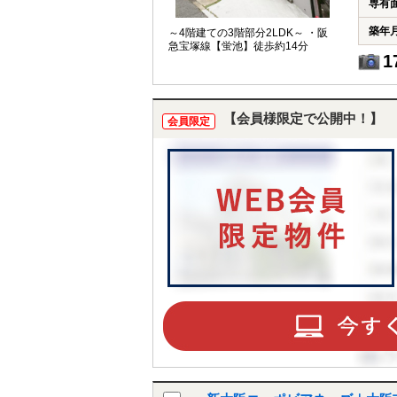
専有
築年
～4階建ての3階部分2LDK～ ・阪
急宝塚線【蛍池】徒歩約14分
1
【会員様限定で公開中！】
会員限定