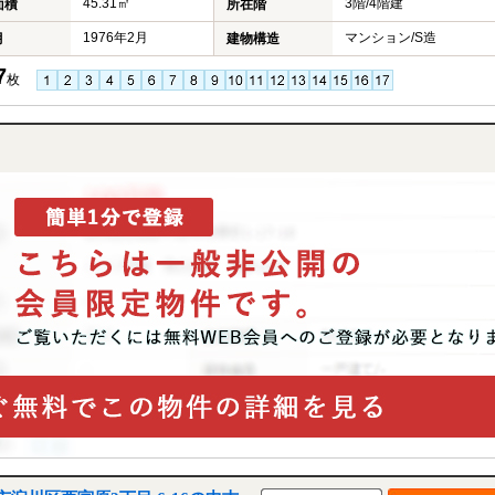
45.31㎡
3階/4階建
面積
所在階
1976年2月
マンション/S造
月
建物構造
7
枚