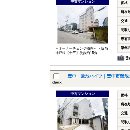
中古マンション
価格
所在
交通
間取
専有
築年
～オーナーチェンジ物件～ ・阪急
神戸線【十三】徒歩約15分
9
豊中 蛍池ハイツ｜豊中市螢池北町
check
中古マンション
価格
所在
交通
間取