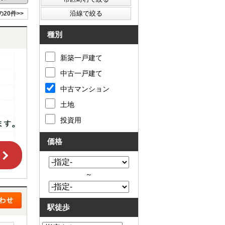
の20件>>
種別
新築一戸建て
中古一戸建て
中古マンション
土地
投資用
価格
～
駅徒歩