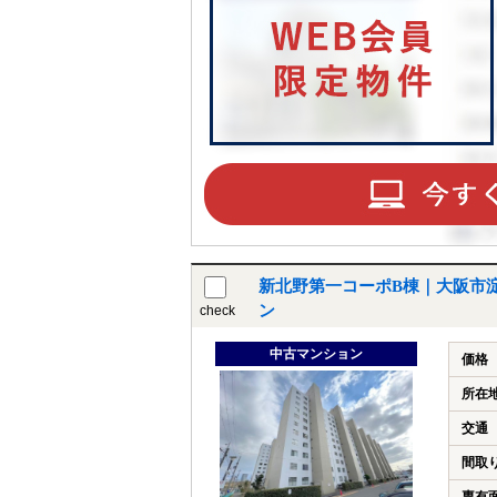
新北野第一コーポB棟｜大阪市
ン
check
中古マンション
価格
所在
交通
間取