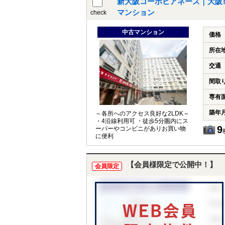
新大阪コーポビアネーズ｜大阪市
マンション
check
中古マンション
価格
所在
交通
間取
専有
築年
～各所へのアクセス良好な2LDK～
・4沿線利用可 ・徒歩5分圏内にス
9
ーパーやコンビニがありお買い物
に便利
【会員様限定で公開中！】
会員限定