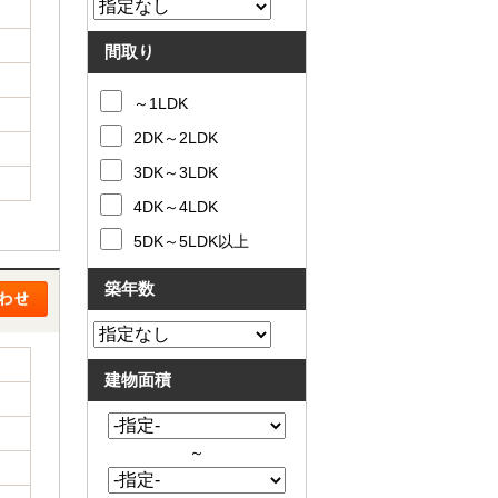
間取り
～1LDK
2DK～2LDK
3DK～3LDK
4DK～4LDK
5DK～5LDK以上
築年数
建物面積
～