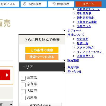
お気に入り
閲覧履歴
検索履歴
ログイン
売りたい
不動産売却ページ
不動産買取
無料売却査定
不動産売却実績
売却コラム
リフォーム
当社について
会社概要
さらに絞り込んで検索
店舗一覧
スタッフ紹介
インフォメーション
首都圏サイト
検索ページに戻る
採用情報
エリア
会員登録
問い合わせ
三重県
奈良県
大阪府
兵庫県