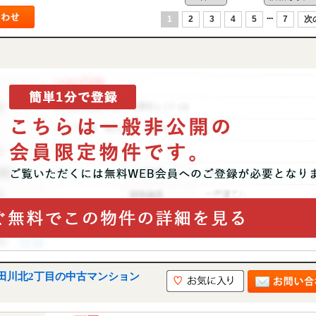
...
1
2
3
4
5
7
次
田川北2丁目の中古マンション