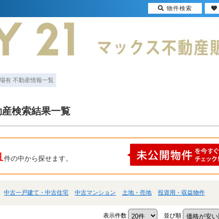
物件検索
場有 不動産情報一覧
動産検索結果一覧
1
件の中から探せます。
中古一戸建て・中古住宅
中古マンション
土地・売地
投資用・収益物件
表示件数
並び順