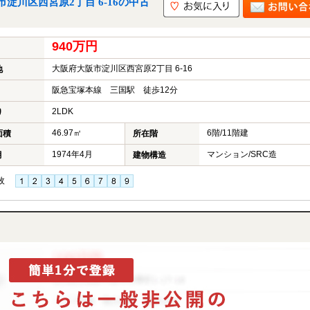
淀川区西宮原2丁目 6-16の中古
940万円
大阪府大阪市淀川区西宮原2丁目 6-16
地
阪急宝塚本線 三国駅 徒歩12分
2LDK
り
46.97㎡
6階/11階建
面積
所在階
1974年4月
マンション/SRC造
月
建物構造
枚