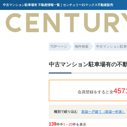
中古マンション駐車場有 不動産情報一覧｜センチュリー21マックス不動産販売
TOPページ
物件検索
中古マンション駐車
中古マンション駐車場有の不
457
会員登録をすると全
種別で絞り込む
新築一戸建て（新築一軒家）
139
件中
1～20
件を表示