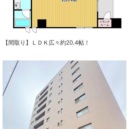
【間取り】ＬＤＫ広々約20.4帖！