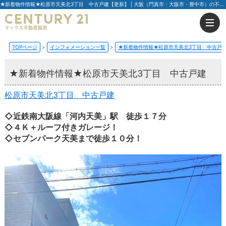
★新着物件情報★松原市天美北3丁目 中古戸建【更新】 | 大阪（門真市・大阪市・豊中市）の不動産はセンチュリー21マックス不動産販売
TOPページ
インフォメーション一覧
★新着物件情報★松原市天美北3丁目 中古戸
★新着物件情報★松原市天美北3丁目 中古戸建
松原市天美北3丁目 中古戸建
◇近鉄南大阪線「河内天美」駅 徒歩１７分
◇４Ｋ＋ルーフ付きガレージ！
◇セブンパーク天美まで徒歩１０分！