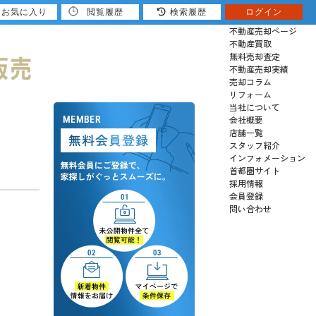
お気に入り
閲覧履歴
検索履歴
ログイン
売りたい
不動産売却ページ
不動産買取
無料売却査定
不動産売却実績
売却コラム
リフォーム
当社について
会社概要
店舗一覧
スタッフ紹介
インフォメーション
首都圏サイト
採用情報
会員登録
問い合わせ