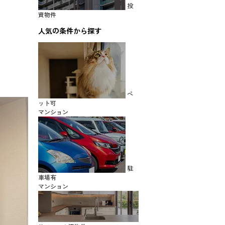
投
資物件
人気の条件から探す
ペ
ット可
マンション
駐
車場有
マンション