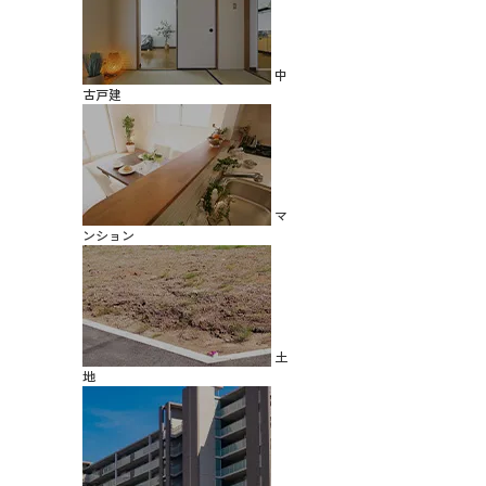
中
古戸建
マ
ンション
土
地