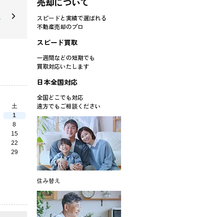
売却について
】
スピードと実績で選ばれる
不動産売却のプロ
スピード買取
一週間などの短期でも
買取対応
いたします
日本全国対応
全国どこでも対応
遠方でもご相談ください
土
1
8
15
22
29
住み替え