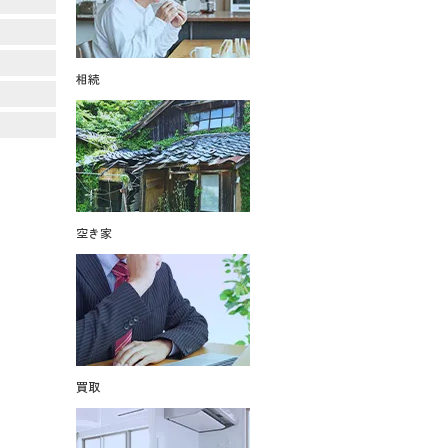
相続
空き家
買取