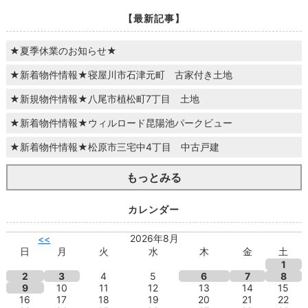
【最新記事】
★夏季休業のお知らせ★
★新着物件情報★寝屋川市石津元町 古家付き土地
★新規物件情報★八尾市植松町7丁目 土地
★新着物件情報★ウィルロード昆陽池パークビュー
★新着物件情報★松原市三宅中4丁目 中古戸建
もっとみる
カレンダー
2026年8月
<<
日
月
火
水
木
金
土
1
2
3
4
5
6
7
8
9
10
11
12
13
14
15
16
17
18
19
20
21
22