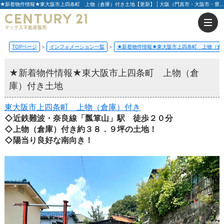
★新着物件情報★東大阪市上四条町 上物（倉庫）付き土地【更新】 | 大阪（門真市・大阪市・豊中市）の不動産はセンチュリー21マックス不動産販売
TOPページ
インフォメーション一覧
★新着物件情報★東大阪市上四条町 上物（倉
★新着物件情報★東大阪市上四条町 上物（倉
庫）付き土地
東大阪市上四条町 上物（倉庫）付き
◇近鉄難波・奈良線「瓢箪山」駅 徒歩２０分
◇上物（倉庫）付き約３８．９坪の土地！
◇陽当り良好な南向き！