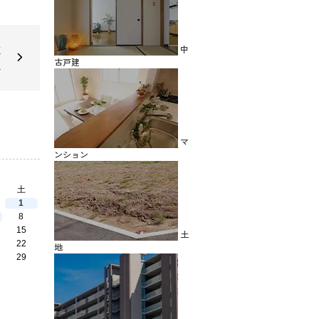
中
古
古戸建
建
マ
ンション
土
1
8
15
土
22
地
29