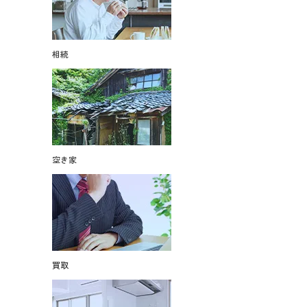
相続
空き家
買取