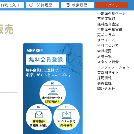
お気に入り
閲覧履歴
検索履歴
ログイン
売りたい
不動産売却ページ
不動産買取
無料売却査定
不動産売却実績
売却コラム
リフォーム
当社について
会社概要
店舗一覧
スタッフ紹介
インフォメーション
首都圏サイト
採用情報
会員登録
問い合わせ