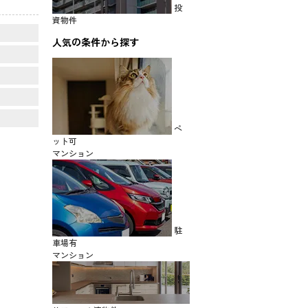
投
資物件
人気の条件から探す
ペ
ット可
マンション
駐
車場有
マンション