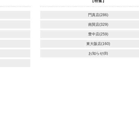
【特集】
門真店(286)
南巽店(329)
豊中店(259)
東大阪店(160)
お知らせ(8)