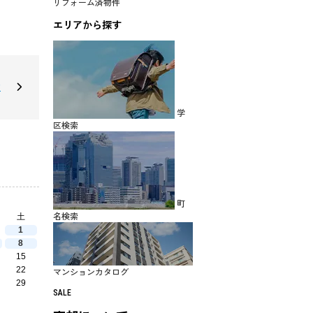
リフォーム済物件
エリアから探す
建
学
区検索
町
名検索
土
1
8
15
22
マンションカタログ
29
SALE