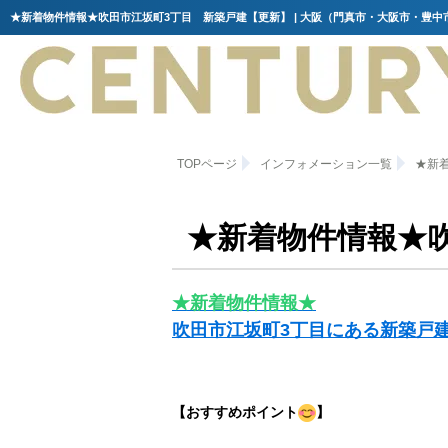
TOPページ
インフォメーション一覧
★新
★新着物件情報★
★新着物件情報★
吹田市江坂町3丁目にある新築戸
【おすすめポイント
】