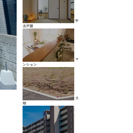
中
古戸建
マ
ンション
土
地