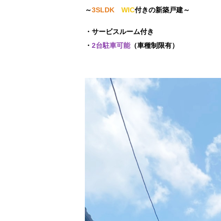
～
3SLDK
WIC
付きの新築戸建～
・サービスルーム付き
・
2台駐車可能
（車種制限有）