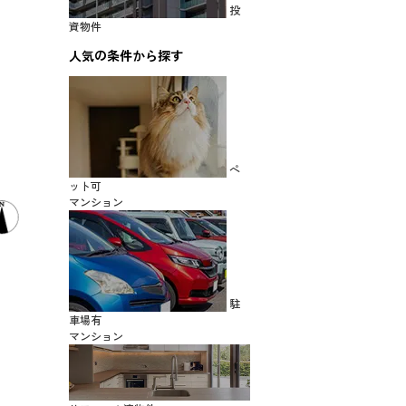
投
資物件
人気の条件から探す
ペ
ット可
マンション
駐
車場有
マンション