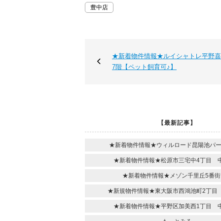
豊中店
★新着物件情報★ルイシャトレ平野
7階【ペット飼育可♪】
【最新記事】
★新着物件情報★ウィルロード昆陽池パ
★新着物件情報★松原市三宅中4丁目 
★新着物件情報★メゾン千里丘5番街
★新規物件情報★東大阪市西鴻池町2丁目
★新着物件情報★平野区加美西1丁目 