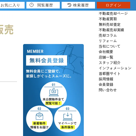
お気に入り
閲覧履歴
検索履歴
ログイン
売りたい
不動産売却ページ
不動産買取
無料売却査定
不動産売却実績
売却コラム
リフォーム
当社について
会社概要
店舗一覧
スタッフ紹介
インフォメーション
首都圏サイト
採用情報
会員登録
問い合わせ