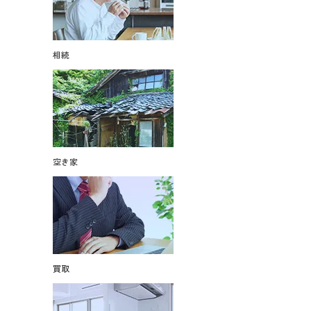
相続
空き家
買取