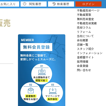
お気に入り
閲覧履歴
検索履歴
ログイン
売りたい
不動産売却ページ
不動産買取
無料売却査定
不動産売却実績
売却コラム
リフォーム
当社について
会社概要
店舗一覧
スタッフ紹介
インフォメーション
首都圏サイト
採用情報
会員登録
問い合わせ