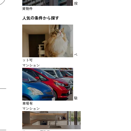
投
資物件
人気の条件から探す
ペ
ット可
マンション
駐
車場有
マンション