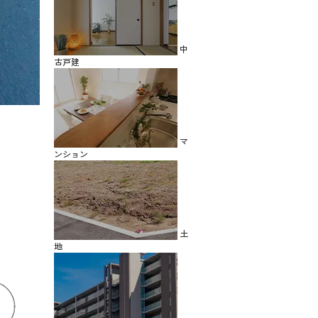
中
古戸建
マ
ンション
土
地