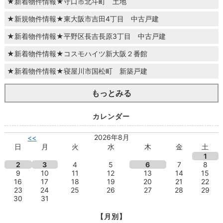
★新着物件情報★守口市北斗町 土地
★新規物件情報★東大阪市吉田4丁目 中古戸建
★新着物件情報★平野区長吉長原3丁目 中古戸建
★新着物件情報★コスモハイツ新大阪２番館
★新着物件情報★寝屋川市国松町 新築戸建
もっとみる
カレンダー
2026年8月
<<
日
月
火
水
木
金
土
1
2
3
4
5
6
7
8
9
10
11
12
13
14
15
16
17
18
19
20
21
22
23
24
25
26
27
28
29
30
31
【月別】