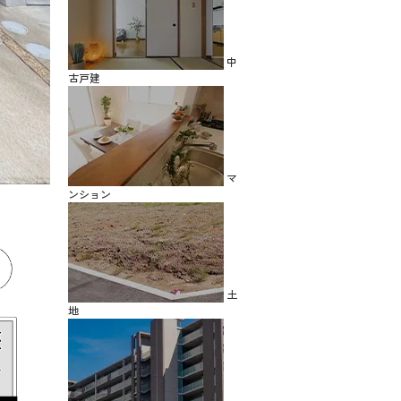
中
古戸建
マ
ンション
土
地