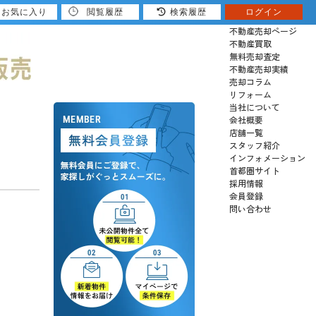
お気に入り
閲覧履歴
検索履歴
ログイン
売りたい
不動産売却ページ
不動産買取
無料売却査定
不動産売却実績
売却コラム
リフォーム
当社について
会社概要
店舗一覧
スタッフ紹介
インフォメーション
首都圏サイト
採用情報
会員登録
問い合わせ