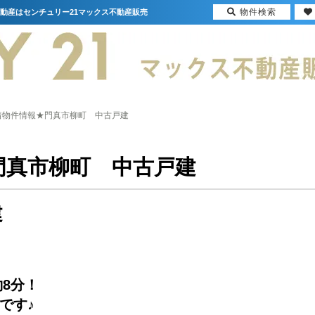
物件検索
不動産はセンチュリー21マックス不動産販売
着物件情報★門真市柳町 中古戸建
門真市柳町 中古戸建
建
8分！
です♪