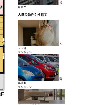
投
資物件
人気の条件から探す
ペ
ット可
マンション
駐
車場有
マンション