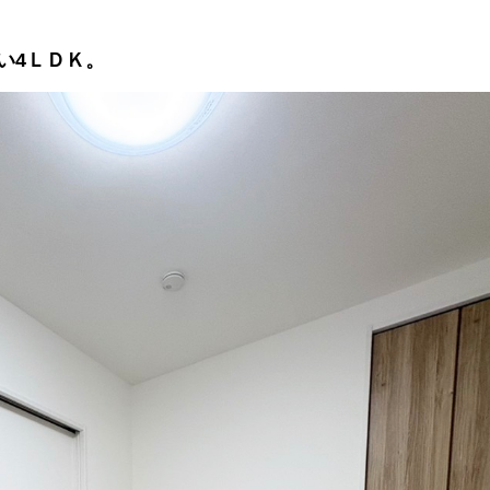
い4ＬＤＫ。