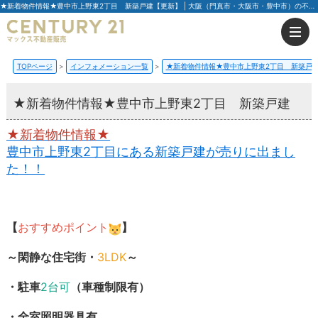
★新着物件情報★豊中市上野東2丁目 新築戸建【更新】 | 大阪（門真市・大阪市・豊中市）の不動産はセンチュリー21マックス不動産販売
TOPページ
インフォメーション一覧
★新着物件情報★豊中市上野東2丁目 新築戸
★新着物件情報★豊中市上野東2丁目 新築戸建
★新着物件情報★
豊中市上野東2丁目にある新築戸建が売りに出まし
た！！
【
おすすめポイント
】
～閑静な住宅街・
3LDK
～
・駐車
2台可
（車種制限有）
・全室照明器具有