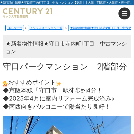
★新着物件情報★守口市寺内町1丁目 中古マンション【更新】 | 大阪（門真市・大阪市・豊中市）の不動産はセンチュリー21マックス不動産販売
TOPページ
インフォメーション一覧
★新着物件情報★守口市寺内町1丁目 中古マ
★新着物件情報★守口市寺内町1丁目 中古マンシ
ョン
守口パークマンション 2階部分
おすすめポイント
◆京阪本線「守口市」駅徒歩約4分！
◆2025年4月に室内リフォーム完成済み♪
◆南西向きバルコニーで陽当たり良好！