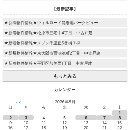
【最新記事】
★新着物件情報★ウィルロード昆陽池パークビュー
★新着物件情報★松原市三宅中4丁目 中古戸建
★新着物件情報★メゾン千里丘5番街Ｔ棟
★新規物件情報★東大阪市西鴻池町2丁目 中古戸建
★新着物件情報★平野区加美西1丁目 中古戸建
もっとみる
カレンダー
2026年8月
<<
日
月
火
水
木
金
土
1
2
3
4
5
6
7
8
9
10
11
12
13
14
15
16
17
18
19
20
21
22