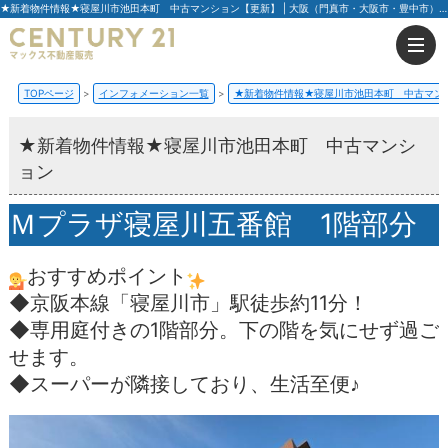
★新着物件情報★寝屋川市池田本町 中古マンション【更新】 | 大阪（門真市・大阪市・豊中市）の不動産はセンチュリー21マックス不動産販売
TOPページ
インフォメーション一覧
★新着物件情報★寝屋川市池田本町 中古マン
★新着物件情報★寝屋川市池田本町 中古マンシ
ョン
Ｍプラザ寝屋川五番館 1階部分
おすすめポイント
◆京阪本線「寝屋川市」駅徒歩約11分！
◆専用庭付きの1階部分。下の階を気にせず過ご
せます。
◆スーパーが隣接しており、生活至便♪