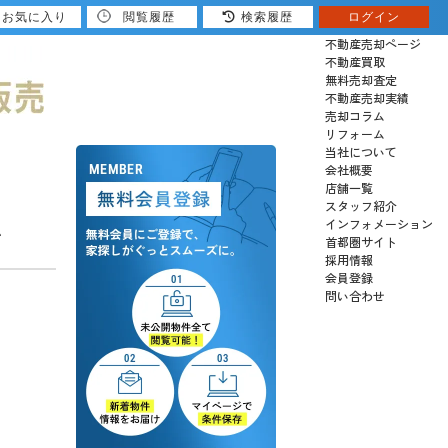
お気に入り
閲覧履歴
検索履歴
ログイン
売りたい
不動産売却ページ
不動産買取
無料売却査定
不動産売却実績
売却コラム
リフォーム
当社について
会社概要
店舗一覧
スタッフ紹介
インフォメーション
ン
首都圏サイト
採用情報
会員登録
問い合わせ