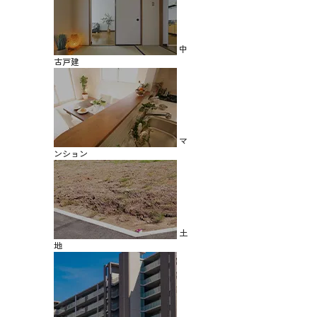
中
古戸建
マ
ンション
土
地