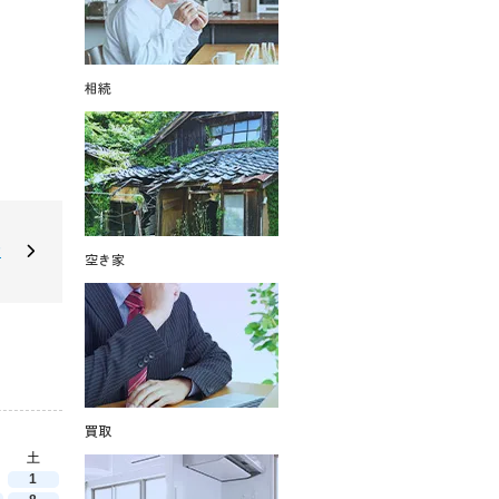
相続
建
空き家
買取
土
1