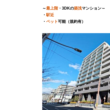
～
最上階
・3DKの
築浅
マンション～
・
駅近
・
ペット
可能（規約有）