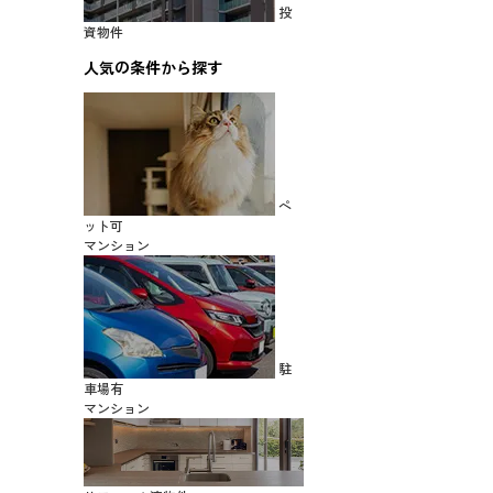
投
資物件
人気の条件から探す
ペ
ット可
マンション
駐
車場有
マンション