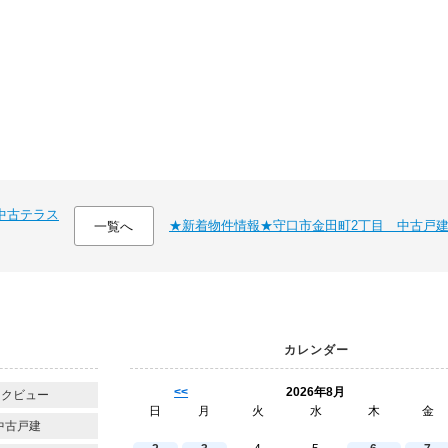
中古テラス
★新着物件情報★守口市金田町2丁目 中古戸
一覧へ
カレンダー
<<
2026年8月
ークビュー
日
月
火
水
木
金
中古戸建