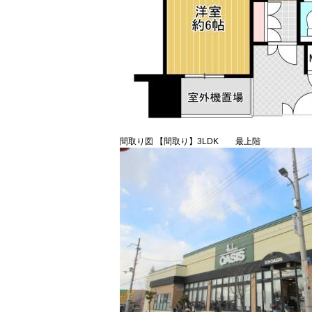
間取り図 【間取り】3LDK 最上階