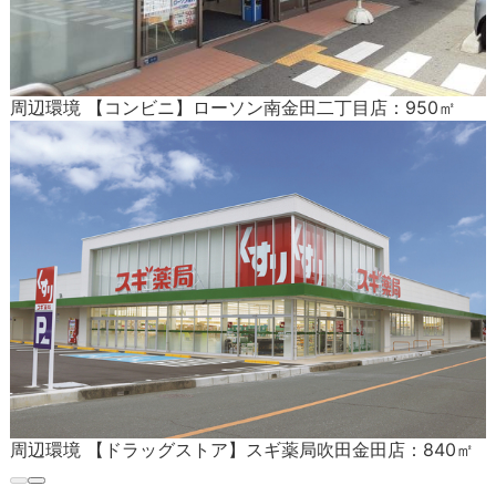
周辺環境 【コンビニ】ローソン南金田二丁目店：950㎡
周辺環境 【ドラッグストア】スギ薬局吹田金田店：840㎡