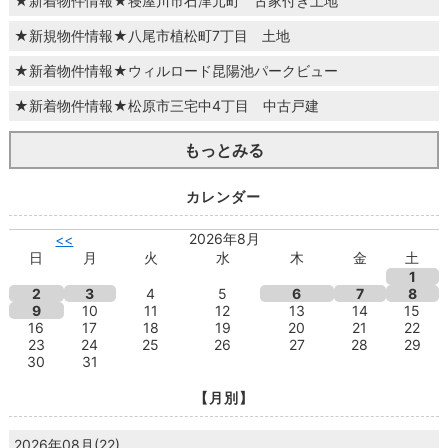
★新着物件情報★寝屋川市石津元町 古家付き土地
★新規物件情報★八尾市植松町7丁目 土地
★新着物件情報★ウィルロード昆陽池パークビュー
★新着物件情報★松原市三宅中4丁目 中古戸建
もっとみる
カレンダー
2026年8月
<<
日
月
火
水
木
金
土
1
2
3
4
5
6
7
8
9
10
11
12
13
14
15
16
17
18
19
20
21
22
23
24
25
26
27
28
29
30
31
【月別】
2026年08月(22)