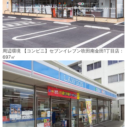
周辺環境 【コンビニ】セブンイレブン吹田南金田1丁目店：
697㎡