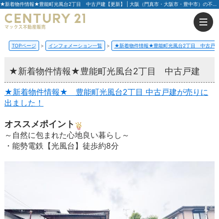
★新着物件情報★豊能町光風台2丁目 中古戸建【更新】 | 大阪（門真市・大阪市・豊中市）の不動産はセンチュリー21マックス不動産販売
TOPページ
インフォメーション一覧
★新着物件情報★豊能町光風台2丁目 中古戸
★新着物件情報★豊能町光風台2丁目 中古戸建
★新着物件情報★ 豊能町光風台2丁目 中古戸建が売りに
出ました！
オススメポイント
～自然に包まれた心地良い暮らし～
・能勢電鉄【光風台】徒歩約8分