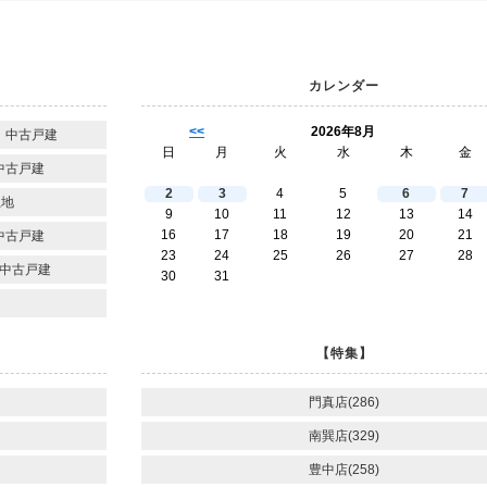
カレンダー
<<
2026年8月
 中古戸建
日
月
火
水
木
金
中古戸建
2
3
4
5
6
7
土地
9
10
11
12
13
14
16
17
18
19
20
21
中古戸建
23
24
25
26
27
28
中古戸建
30
31
【特集】
門真店(286)
南巽店(329)
豊中店(258)