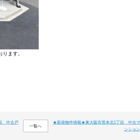
おります。
目 中古戸
★新規物件情報★東大阪市荒本北1丁目 中古
一覧へ
ンショ