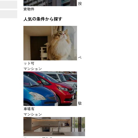
投
資物件
人気の条件から探す
ペ
ット可
マンション
駐
車場有
マンション