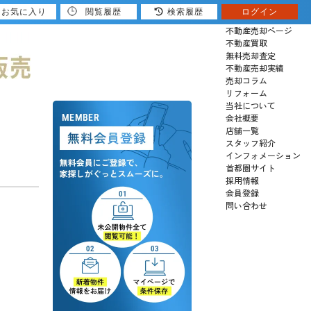
お気に入り
閲覧履歴
検索履歴
ログイン
売りたい
不動産売却ページ
不動産買取
無料売却査定
不動産売却実績
売却コラム
リフォーム
当社について
会社概要
店舗一覧
スタッフ紹介
インフォメーション
首都圏サイト
採用情報
会員登録
問い合わせ