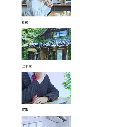
相続
空き家
買取