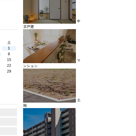
中
古戸建
土
1
8
マ
15
ンション
22
29
土
地