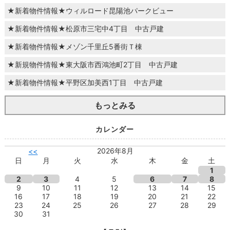
★新着物件情報★ウィルロード昆陽池パークビュー
★新着物件情報★松原市三宅中4丁目 中古戸建
★新着物件情報★メゾン千里丘5番街Ｔ棟
★新規物件情報★東大阪市西鴻池町2丁目 中古戸建
★新着物件情報★平野区加美西1丁目 中古戸建
もっとみる
カレンダー
2026年8月
<<
日
月
火
水
木
金
土
1
2
3
4
5
6
7
8
9
10
11
12
13
14
15
16
17
18
19
20
21
22
23
24
25
26
27
28
29
30
31