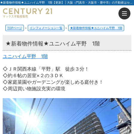
★新着物件情報★ユニハイム平野 1階【更新】 | 大阪（門真市・大阪市・豊中市）の不動産はセンチュリー21マックス不動産販売
TOPページ
インフォメーション一覧
★新着物件情報★ユニハイム平野 1階
★新着物件情報★ユニハイム平野 1階
ユニハイム平野 1階
◇ＪＲ関西本線「平野」駅 徒歩３分！
◇約６帖の居室×２の３ＤＫ
◇家庭菜園やガーデニングが楽しめる庭付き！
◇周辺買い物施設充実の環境