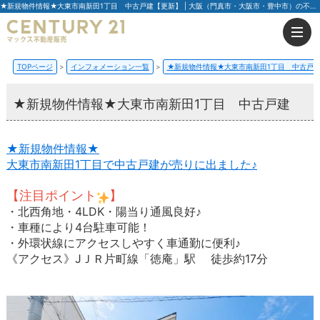
★新規物件情報★大東市南新田1丁目 中古戸建【更新】 | 大阪（門真市・大阪市・豊中市）の不動産はセンチュリー21マックス不動産販売
TOPページ
インフォメーション一覧
★新規物件情報★大東市南新田1丁目 中古戸
★新規物件情報★大東市南新田1丁目 中古戸建
★新規物件情報★
大東市南新田1丁目で中古戸建が売りに出ました♪
【注目ポイント
】
・北西角地・4LDK・陽当り通風良好♪
・車種により4台駐車可能！
・外環状線にアクセスしやすく車通勤に便利♪
《アクセス》JＪＲ片町線「徳庵」駅 徒歩約17分