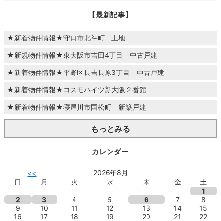
【最新記事】
★新着物件情報★守口市北斗町 土地
★新規物件情報★東大阪市吉田4丁目 中古戸建
★新着物件情報★平野区長吉長原3丁目 中古戸建
★新着物件情報★コスモハイツ新大阪２番館
★新着物件情報★寝屋川市国松町 新築戸建
もっとみる
カレンダー
2026年8月
<<
日
月
火
水
木
金
土
1
2
3
4
5
6
7
8
9
10
11
12
13
14
15
16
17
18
19
20
21
22