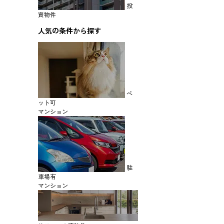
投
資物件
人気の条件から探す
ペ
ット可
マンション
駐
車場有
マンション