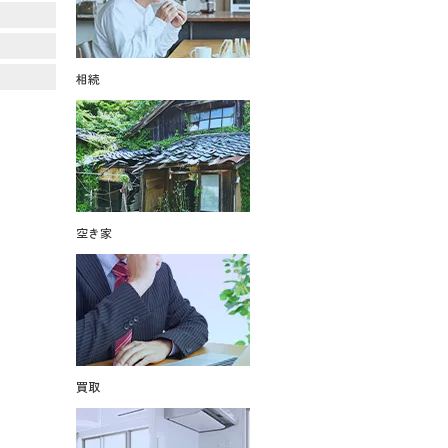
相続
空き家
買取