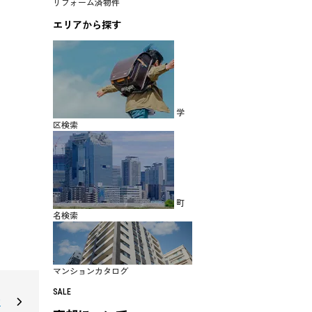
リフォーム済物件
エリアから探す
学
区検索
町
名検索
マンションカタログ
SALE
建