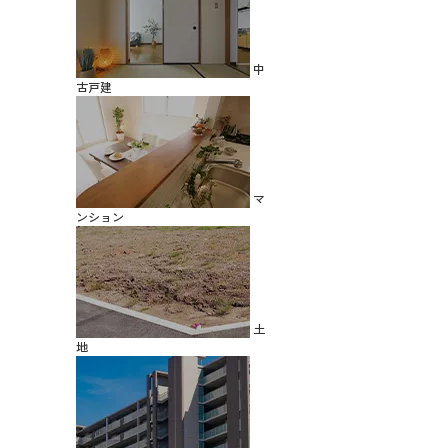
中
古戸建
マ
ンション
土
地