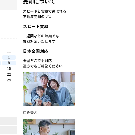
売却について
スピードと実績で選ばれる
不動産売却のプロ
スピード買取
一週間などの短期でも
買取対応
いたします
日本全国対応
土
1
全国どこでも対応
8
遠方でもご相談ください
15
22
29
住み替え