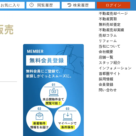
お気に入り
閲覧履歴
検索履歴
ログイン
売りたい
不動産売却ページ
不動産買取
無料売却査定
不動産売却実績
売却コラム
リフォーム
当社について
会社概要
店舗一覧
スタッフ紹介
インフォメーション
首都圏サイト
採用情報
会員登録
問い合わせ