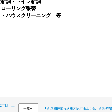
室新調・トイレ新調
フローリング張替
）・ハウスクリーニング 等
2丁目 土
★新規物件情報★東大阪市南上小阪 新築戸
一覧へ