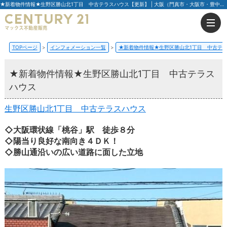
★新着物件情報★生野区勝山北1丁目 中古テラスハウス【更新】 | 大阪（門真市・大阪市・豊中市）の不動産はセンチュリー21マックス不動産販売
TOPページ
インフォメーション一覧
★新着物件情報★生野区勝山北1丁目 中古テ
★新着物件情報★生野区勝山北1丁目 中古テラス
ハウス
生野区勝山北1丁目 中古テラスハウス
◇大阪環状線「桃谷」駅 徒歩８分
◇陽当り良好な南向き４ＤＫ！
◇勝山通沿いの広い道路に面した立地