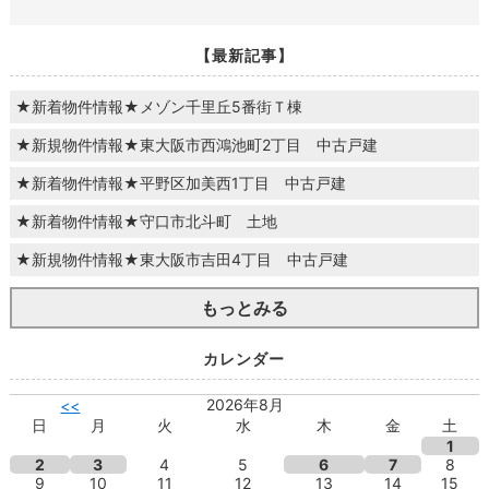
【最新記事】
★新着物件情報★メゾン千里丘5番街Ｔ棟
★新規物件情報★東大阪市西鴻池町2丁目 中古戸建
★新着物件情報★平野区加美西1丁目 中古戸建
★新着物件情報★守口市北斗町 土地
★新規物件情報★東大阪市吉田4丁目 中古戸建
もっとみる
カレンダー
2026年8月
<<
日
月
火
水
木
金
土
1
2
3
4
5
6
7
8
9
10
11
12
13
14
15