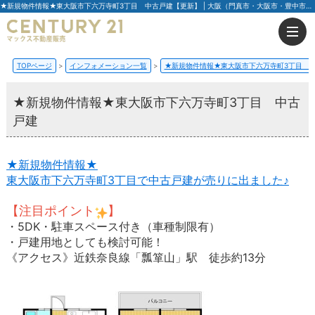
★新規物件情報★東大阪市下六万寺町3丁目 中古戸建【更新】 | 大阪（門真市・大阪市・豊中市）の不動産はセンチュリー21マックス不動産販売
TOPページ
インフォメーション一覧
★新規物件情報★東大阪市下六万寺町3丁目 
★新規物件情報★東大阪市下六万寺町3丁目 中古
戸建
★新規物件情報★
東大阪市下六万寺町3丁目で中古戸建が売りに出ました♪
【注目ポイント
】
・5DK・駐車スペース付き（車種制限有）
・戸建用地としても検討可能！
《アクセス》近鉄奈良線「瓢箪山」駅 徒歩約13分