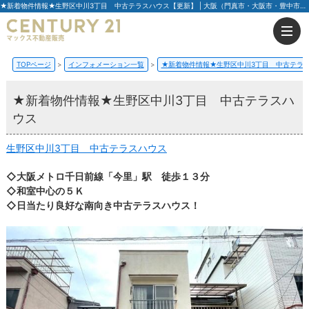
★新着物件情報★生野区中川3丁目 中古テラスハウス【更新】 | 大阪（門真市・大阪市・豊中市）の不動産はセンチュリー21マックス不動産販売
TOPページ
インフォメーション一覧
★新着物件情報★生野区中川3丁目 中古テラ
★新着物件情報★生野区中川3丁目 中古テラスハ
ウス
生野区中川3丁目 中古テラスハウス
◇大阪メトロ千日前線「今里」駅 徒歩１３分
◇和室中心の５Ｋ
◇日当たり良好な南向き中古テラスハウス！