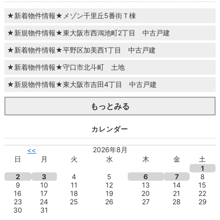
★新着物件情報★メゾン千里丘5番街Ｔ棟
★新規物件情報★東大阪市西鴻池町2丁目 中古戸建
★新着物件情報★平野区加美西1丁目 中古戸建
★新着物件情報★守口市北斗町 土地
★新規物件情報★東大阪市吉田4丁目 中古戸建
もっとみる
カレンダー
2026年8月
<<
日
月
火
水
木
金
土
1
2
3
4
5
6
7
8
9
10
11
12
13
14
15
16
17
18
19
20
21
22
23
24
25
26
27
28
29
30
31