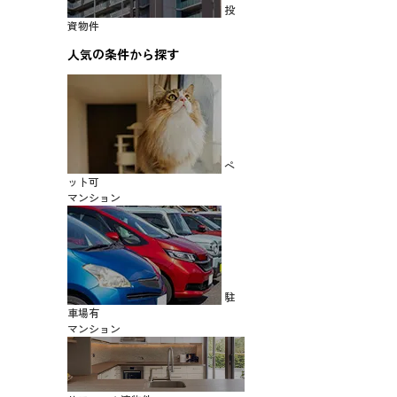
投
資物件
人気の条件から探す
ペ
ット可
マンション
駐
車場有
マンション