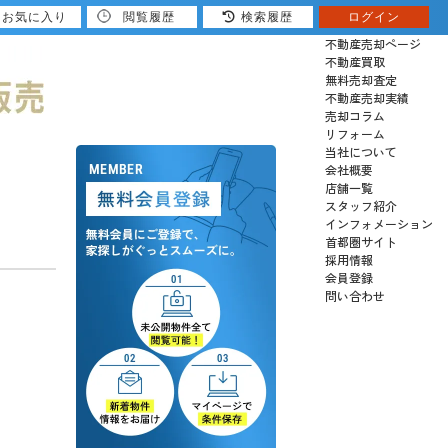
お気に入り
閲覧履歴
検索履歴
ログイン
売りたい
不動産売却ページ
不動産買取
無料売却査定
不動産売却実績
売却コラム
リフォーム
当社について
会社概要
店舗一覧
スタッフ紹介
インフォメーション
首都圏サイト
採用情報
会員登録
問い合わせ