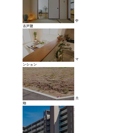
中
古戸建
マ
ンション
土
地