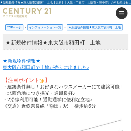
★新規物件情報★東大阪市額田町 土地【更新】 | 大阪（門真市・大阪市・豊中市）の不動産はセンチュリー21マックス不動産販売
TOPページ
インフォメーション一覧
★新規物件情報★東大阪市額田町 土地
★新規物件情報★東大阪市額田町 土地
★新規物件情報★
東大阪市額田町で土地が売りに出ました♪
【注目ポイント
】
・建築条件無し！お好きなハウスメーカーにて建築可能！
・北西角地につき採光・通風良好♪
・2沿線利用可能！通勤通学に便利な立地♪
《交通》近鉄奈良線「額田」駅 徒歩約6分