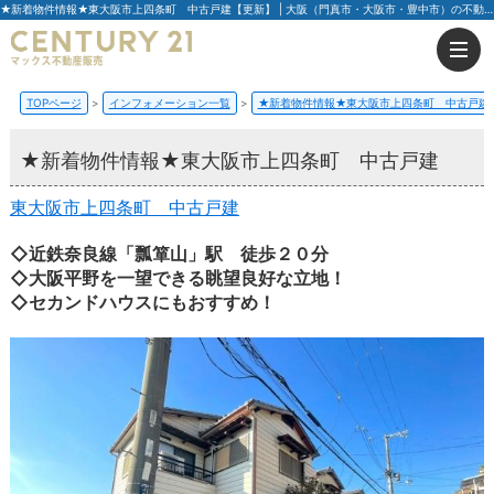
★新着物件情報★東大阪市上四条町 中古戸建【更新】 | 大阪（門真市・大阪市・豊中市）の不動産はセンチュリー21マックス不動産販売
TOPページ
インフォメーション一覧
★新着物件情報★東大阪市上四条町 中古戸建
★新着物件情報★東大阪市上四条町 中古戸建
東大阪市上四条町 中古戸建
◇近鉄奈良線「瓢箪山」駅 徒歩２０分
◇大阪平野を一望できる眺望良好な立地！
◇セカンドハウスにもおすすめ！