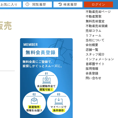
お気に入り
閲覧履歴
検索履歴
ログイン
売りたい
不動産売却ページ
不動産買取
無料売却査定
不動産売却実績
売却コラム
リフォーム
当社について
会社概要
店舗一覧
スタッフ紹介
インフォメーション
首都圏サイト
採用情報
会員登録
問い合わせ