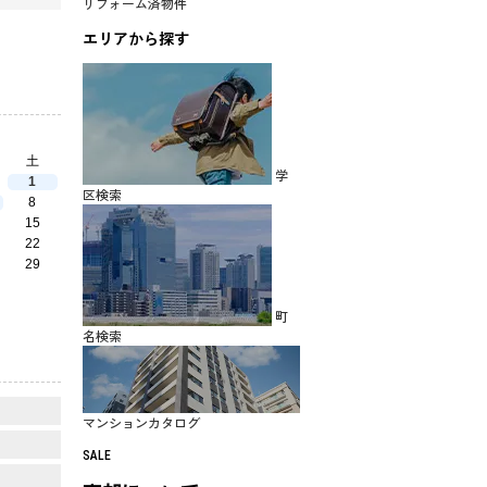
リフォーム済物件
エリアから探す
土
学
1
区検索
8
15
22
29
町
名検索
マンションカタログ
SALE