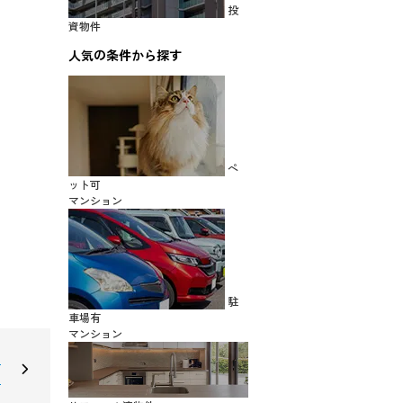
投
資物件
人気の条件から探す
ペ
ット可
マンション
駐
車場有
マンション
ラ
ス