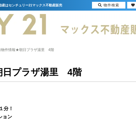
物件検索
動産はセンチュリー21マックス不動産販売
着物件情報★朝日プラザ湯里 4階
朝日プラザ湯里 4階
１分！
ション