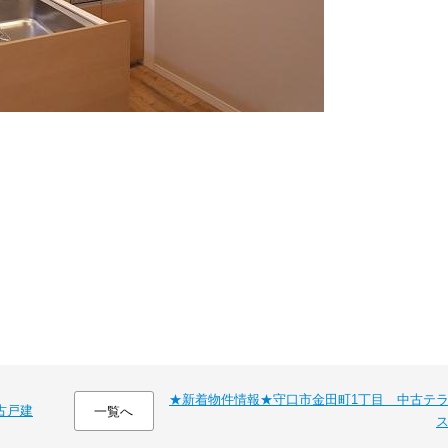
★新着物件情報★守口市金田町1丁目 中古テ
古戸建
一覧へ