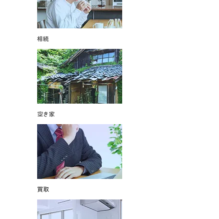
相続
空き家
買取