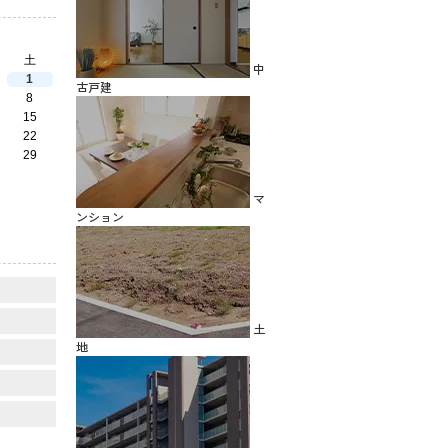
土
中
1
古戸建
8
15
22
29
マ
ンション
土
地