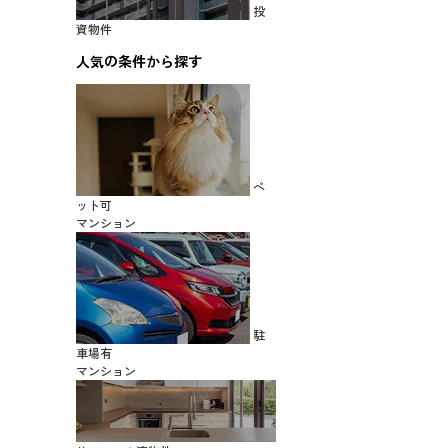
投
資物件
人気の条件から探す
ペ
ット可
マンション
駐
車場有
マンション