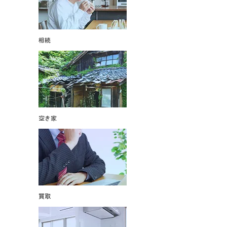
相続
空き家
買取