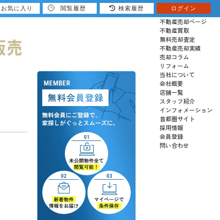
お気に入り
閲覧履歴
検索履歴
ログイン
売りたい
不動産売却ページ
不動産買取
無料売却査定
不動産売却実績
売却コラム
リフォーム
当社について
会社概要
店舗一覧
スタッフ紹介
インフォメーション
首都圏サイト
採用情報
会員登録
問い合わせ