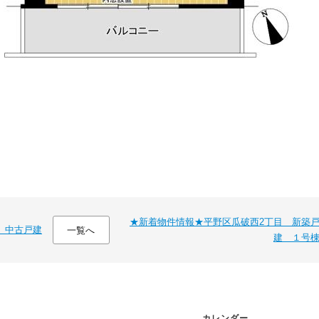
★新着物件情報★平野区瓜破西2丁目 新築
 中古戸建
一覧へ
建 １号
カレンダー