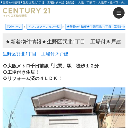
★新着物件情報★生野区巽北1丁目 工場付き戸建【更新】 | 大阪（門真市・大阪市・豊中市）の不動産はセンチュリー21マックス不動産販売
TOPページ
インフォメーション一覧
★新着物件情報★生野区巽北1丁目 工場付き
★新着物件情報★生野区巽北1丁目 工場付き戸建
生野区巽北1丁目 工場付き戸建
◇大阪メトロ千日前線「北巽」駅 徒歩１２分
◇工場付き住居！
◇リフォーム済の４ＬＤＫ！