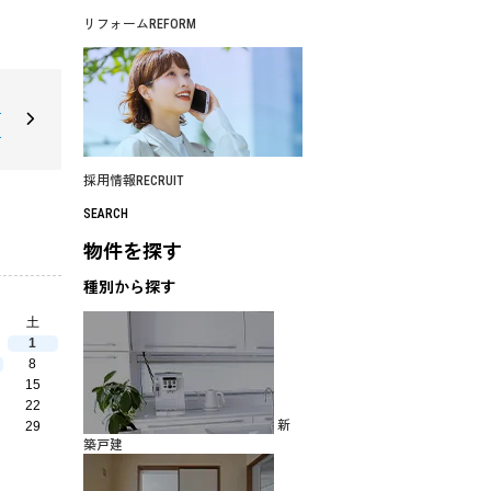
リフォーム
REFORM
階
円
採用情報
RECRUIT
SEARCH
物件を探す
種別から探す
土
1
8
15
22
新
29
築戸建