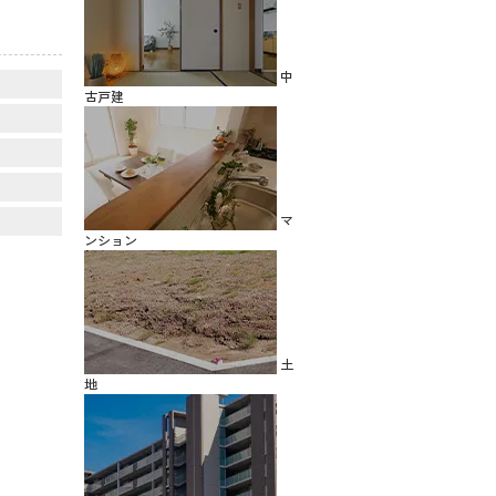
中
古戸建
マ
ンション
土
地