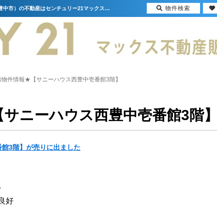
物件検索
★新着物件情報★【サニーハウス西豊中壱番館3階】【更新】 | 大阪（門真市・大阪市・豊中市）の不動産はセンチュリー21マックス不動産販売
着物件情報★【サニーハウス西豊中壱番館3階】
【サニーハウス西豊中壱番館3階
番館3階】が売りに出ました
～
良好