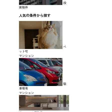
投
資物件
人気の条件から探す
ペ
ット可
マンション
駐
車場有
マンション