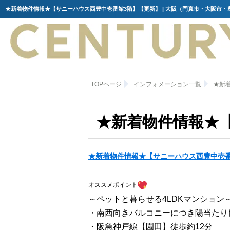
TOPページ
インフォメーション一覧
★新
★新着物件情報★
★新着物件情報★【サニーハウス西豊中壱
オススメポイント
～ペットと暮らせる4LDKマンション
・南西向きバルコニーにつき陽当たり
・阪急神戸線【園田】徒歩約12分