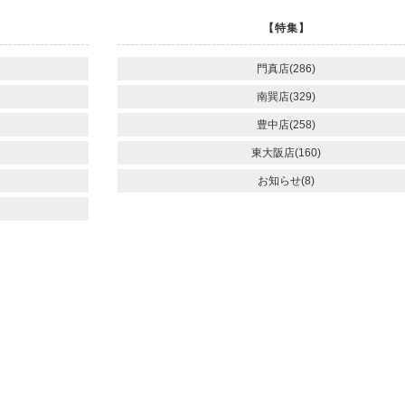
【特集】
門真店(286)
南巽店(329)
豊中店(258)
東大阪店(160)
お知らせ(8)