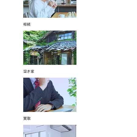
相続
空き家
買取