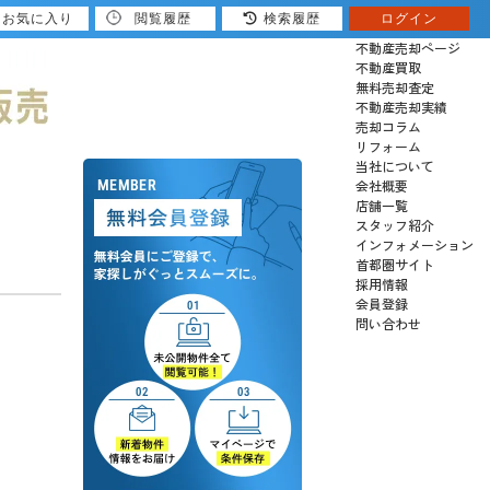
お気に入り
閲覧履歴
検索履歴
ログイン
売りたい
不動産売却ページ
不動産買取
無料売却査定
不動産売却実績
売却コラム
リフォーム
当社について
会社概要
店舗一覧
スタッフ紹介
インフォメーション
】
首都圏サイト
採用情報
会員登録
問い合わせ