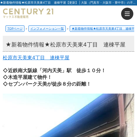
★新着物件情報★松原市天美東4丁目 連棟平屋【更新】 | 大阪（門真市・大阪市・豊中市）の不動産はセンチュリー21マックス不動産販売
TOPページ
インフォメーション一覧
★新着物件情報★松原市天美東4丁目 連棟平
★新着物件情報★松原市天美東4丁目 連棟平屋
松原市天美東4丁目 連棟平屋
◇近鉄南大阪線「河内天美」駅 徒歩１０分！
◇木造平屋建て物件！
◇セブンパーク天美が徒歩８分の距離！