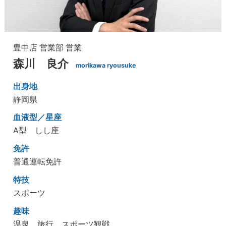
豊中店
営業部
営業
森川 良介
morikawa ryousuke
出身地
静岡県
血液型／星座
A型 しし座
免許
普通運転免許
特技
スポーツ
趣味
温泉、旅行、スポーツ観戦