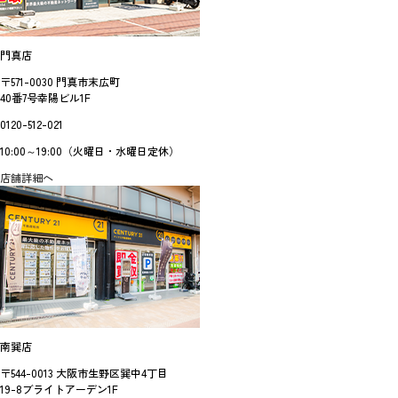
門真店
〒571-0030 門真市末広町
40番7号幸陽ビル1F
0120-512-021
10:00～19:00（火曜日・水曜日定休）
店舗詳細へ
南巽店
〒544-0013 大阪市生野区巽中4丁目
19-8ブライトアーデン1F