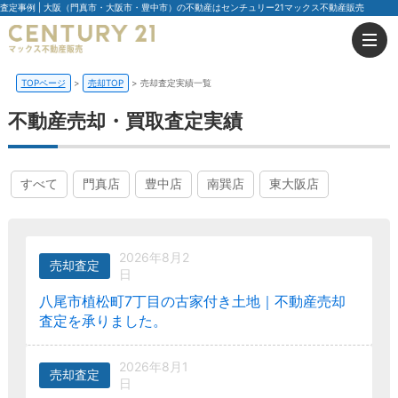
査定事例 | 大阪（門真市・大阪市・豊中市）の不動産はセンチュリー21マックス不動産販売
TOPページ
売却TOP
売却査定実績一覧
不動産売却・買取査定実績
すべて
門真店
豊中店
南巽店
東大阪店
2026年8月2
売却査定
日
八尾市植松町7丁目の古家付き土地｜不動産売却
査定を承りました。
2026年8月1
売却査定
日