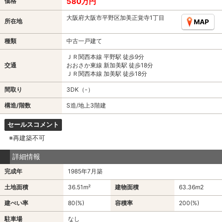
580万円
価格
大阪府大阪市平野区加美正覚寺1丁目
所在地
MAP
種類
中古一戸建て
ＪＲ関西本線 平野駅 徒歩9分
交通
おおさか東線 新加美駅 徒歩18分
ＪＲ関西本線 加美駅 徒歩18分
間取り
3DK（-）
構造/階数
S造/地上3階建
セールスコメント
※再建築不可
詳細情報
完成年
1985年7月築
土地面積
36.51m²
建物面積
63.36m
2
建ぺい率
80(%)
容積率
200(%)
駐車場
なし