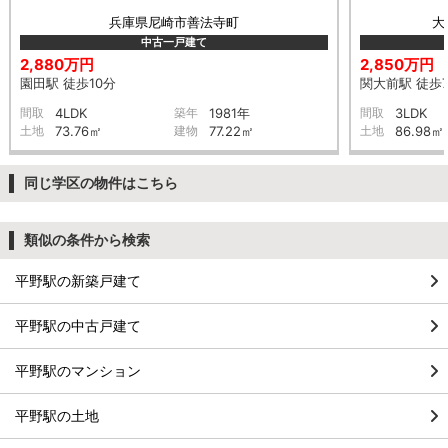
兵庫県尼崎市善法寺町
大
中古一戸建て
2,880万円
2,850万円
園田駅 徒歩10分
関大前駅 徒歩
間取
4LDK
築年
1981年
間取
3LDK
土地
73.76㎡
建物
77.22㎡
土地
86.98㎡
同じ学区の物件はこちら
類似の条件から検索
平野駅の新築戸建て
平野駅の中古戸建て
平野駅のマンション
平野駅の土地