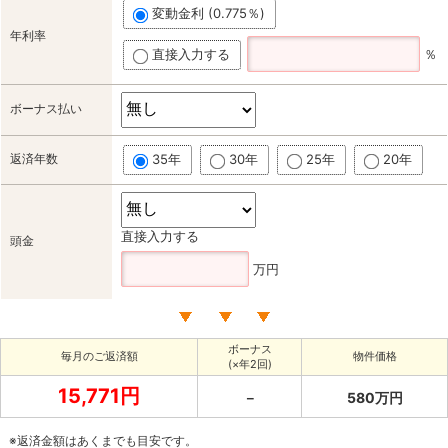
変動金利 (0.775％)
年利率
直接入力する
％
ボーナス払い
返済年数
35年
30年
25年
20年
直接入力する
頭金
万円
ボーナス
毎月のご返済額
物件価格
(×年2回)
15,771円
－
580万円
※返済金額はあくまでも目安です。