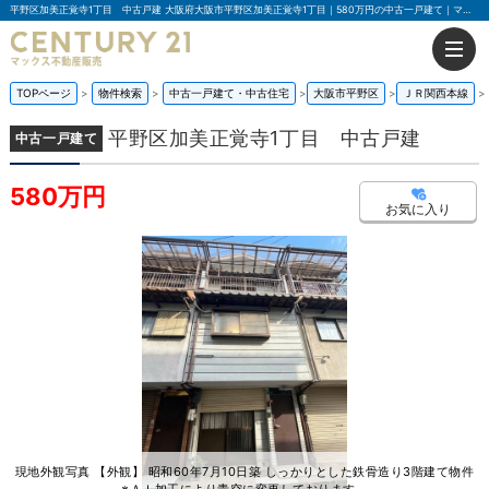
平野区加美正覚寺1丁目 中古戸建 大阪府大阪市平野区加美正覚寺1丁目｜580万円の中古一戸建て｜マックス不動産販売 南巽店
TOPページ
物件検索
中古一戸建て・中古住宅
大阪市平野区
ＪＲ関西本線
平野区加美正覚寺1丁目 中古戸建
中古一戸建て
580万円
お気に入り
現地外観写真 【外観】 昭和60年7月10日築 しっかりとした鉄骨造り3階建て物件