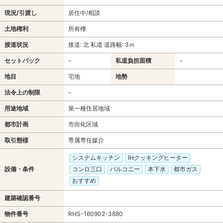
現況/引渡し
居住中/相談
土地権利
所有権
接道状況
接道: 北 私道 道路幅: 3ｍ
セットバック
-
私道負担面積
-
地目
宅地
地勢
法令上の制限
-
用途地域
第一種住居地域
都市計画
市街化区域
取引態様
専属専任媒介
システムキッチン
IHクッキングヒーター
設備・条件
コンロ三口
バルコニー
本下水
都市ガス
おすすめ
建築確認番号
物件番号
RHS-160902-3880