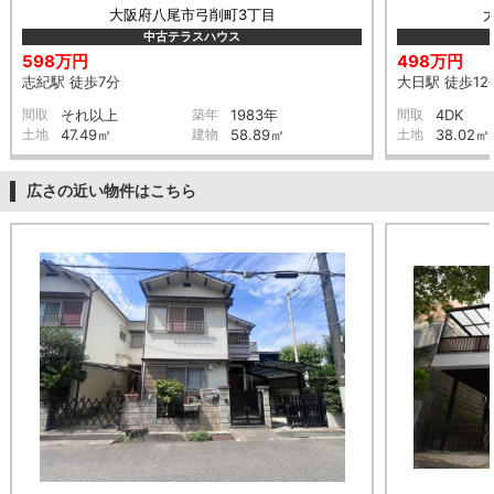
大阪府八尾市弓削町3丁目
中古テラスハウス
598万円
498万円
志紀駅 徒歩7分
大日駅 徒歩12
間取
それ以上
築年
1983年
間取
4DK
土地
47.49㎡
建物
58.89㎡
土地
38.02㎡
広さの近い物件はこちら