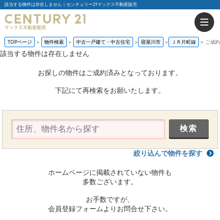
該当する物件は存在しません｜センチュリー21マックス不動産販売
TOPページ
物件検索
中古一戸建て・中古住宅
寝屋川市
ＪＲ片町線
ご成約
該当する物件は存在しません
お探しの物件はご成約済みとなっております。
下記にて再検索をお願いたします。
絞り込んで物件を探す
ホームページに掲載されていない物件も
多数ございます。
お手数ですが、
会員登録フォームよりお問合せ下さい。