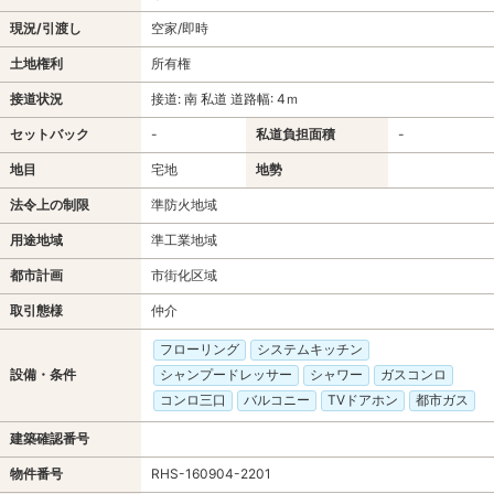
現況/引渡し
空家/即時
土地権利
所有権
接道状況
接道: 南 私道 道路幅: 4ｍ
セットバック
-
私道負担面積
-
地目
宅地
地勢
法令上の制限
準防火地域
用途地域
準工業地域
都市計画
市街化区域
取引態様
仲介
フローリング
システムキッチン
設備・条件
シャンプードレッサー
シャワー
ガスコンロ
コンロ三口
バルコニー
TVドアホン
都市ガス
建築確認番号
物件番号
RHS-160904-2201