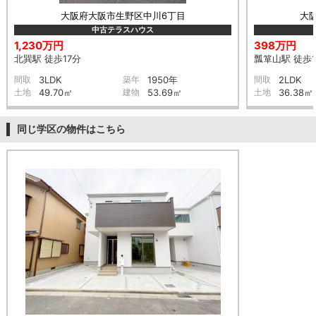
大阪府大阪市生野区中川6丁目
大
中古テラスハウス
1,230万円
398万円
北巽駅 徒歩17分
瓢箪山駅 徒歩1
間取
3LDK
築年
1950年
間取
2LDK
土地
49.70㎡
建物
53.69㎡
土地
36.38㎡
同じ学区の物件はこちら