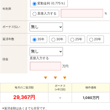
変動金利 (0.775％)
年利率
直接入力する
％
ボーナス払い
返済年数
35年
30年
25年
20年
直接入力する
頭金
万円
ボーナス
毎月のご返済額
物件価格
(×年2回)
29,367円
－
1,080万円
※返済金額はあくまでも目安です。