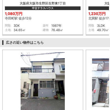
大阪府大阪市生野区生野東1丁目
大
中古テラスハウス
1,080万円
1,230万円
寺田町駅 徒歩12分
北巽駅 徒歩17
間取
3DK
築年
1987年
間取
3LDK
土地
34.65㎡
建物
76.48㎡
土地
49.70㎡
広さの近い物件はこちら