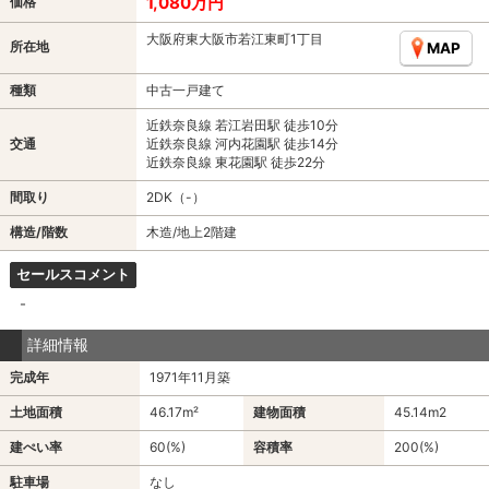
1,080万円
価格
大阪府東大阪市若江東町1丁目
所在地
MAP
種類
中古一戸建て
近鉄奈良線 若江岩田駅 徒歩10分
交通
近鉄奈良線 河内花園駅 徒歩14分
近鉄奈良線 東花園駅 徒歩22分
間取り
2DK（-）
構造/階数
木造/地上2階建
セールスコメント
-
詳細情報
完成年
1971年11月築
土地面積
46.17m²
建物面積
45.14m
2
建ぺい率
60(%)
容積率
200(%)
駐車場
なし