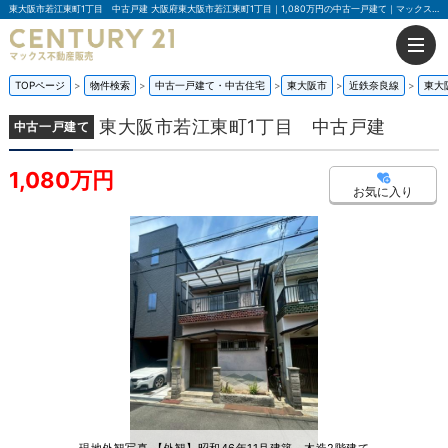
東大阪市若江東町1丁目 中古戸建 大阪府東大阪市若江東町1丁目｜1,080万円の中古一戸建て｜マックス不動産販売 東大阪店
TOPページ
物件検索
中古一戸建て・中古住宅
東大阪市
近鉄奈良線
東大
東大阪市若江東町1丁目 中古戸建
中古一戸建て
1,080万円
お気に入り