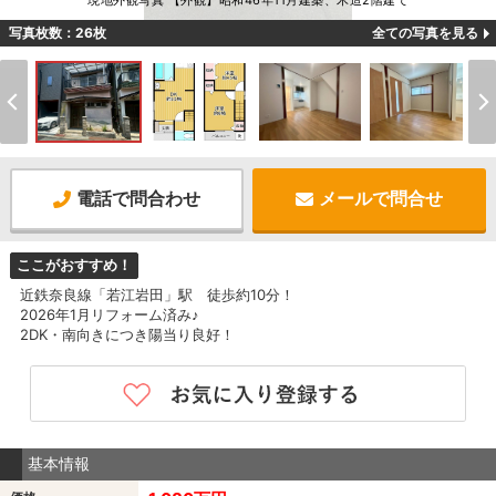
現地外観写真 【外観】昭和46年11月建築、木造2階建て
写真枚数：26枚
全ての写真を見る
電話で問合わせ
メールで問合せ
ここがおすすめ！
近鉄奈良線「若江岩田」駅 徒歩約10分！
2026年1月リフォーム済み♪
2DK・南向きにつき陽当り良好！
基本情報